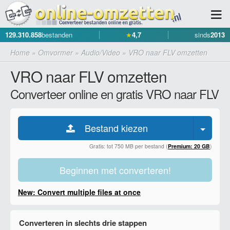
129.310.858
bestanden
★
4,7
sinds
2013
Home
»
Omvormer
»
Audio/Video
»
VRO naar FLV omzetten
VRO naar FLV omzetten
Converteer online en gratis VRO naar FLV
Bestand kiezen
Gratis: tot 750 MB per bestand (
Premium: 20 GB
)
Beginnen met converteren!
New: Convert multiple files at once
Converteren in slechts drie stappen