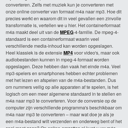
converteren. Zelfs met muziek kun je converteren met
onze online converter van formaat m4a naar mp3. Hoe dit
precies werkt en waarom dit in veel gevallen een zinvolle
transformatie is, vertellen we u hier. Het containerformaat
m4a maakt deel uit van de
MPEG
-4-familie. De mpeg-4-
standaard is een containerformaat waarin veel
verschillende media-inhoud kan worden opgeslagen.
Heel klassiek is de extensie
MP4
voor video's, maar ook
audiobestanden kunnen in mpeg-4-formaat worden
opgeslagen. Deze hebben dan vaak het einde m4a. Veel
mp3-spelers en smartphones hebben echter problemen
met het lezen en afspelen van de m4a-bestanden. Dus
om nummers veilig op alle apparaten af ​​te spelen, is het
logisch om een ​​meer algemene standaard in te stellen en
m4a naar mp3 te converteren. Voor de conversie op de
computer zijn verschillende programma's beschikbaar om
m4a naar mp3 te converteren – maar wat doe je als je
een m4a-bestand wilt verzenden en onderweg bent of het