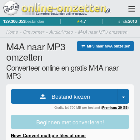
129.306.353
bestanden
★
4,7
sinds
2013
Home
»
Omvormer
»
Audio/Video
»
M4A naar MP3 omzetten
M4A naar MP3
MP3 naar M4A omzetten
omzetten
Converteer online en gratis M4A naar
MP3
Bestand kiezen
Gratis: tot 750 MB per bestand (
Premium: 20 GB
)
Beginnen met converteren!
New: Convert multiple files at once