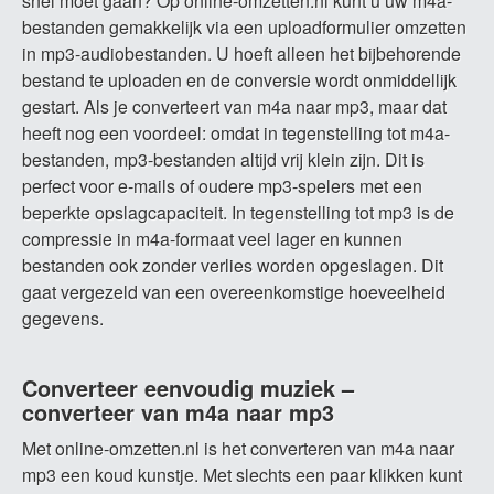
snel moet gaan? Op online-omzetten.nl kunt u uw m4a-
bestanden gemakkelijk via een uploadformulier omzetten
in mp3-audiobestanden. U hoeft alleen het bijbehorende
bestand te uploaden en de conversie wordt onmiddellijk
gestart. Als je converteert van m4a naar mp3, maar dat
heeft nog een voordeel: omdat in tegenstelling tot m4a-
bestanden, mp3-bestanden altijd vrij klein zijn. Dit is
perfect voor e-mails of oudere mp3-spelers met een
beperkte opslagcapaciteit. In tegenstelling tot mp3 is de
compressie in m4a-formaat veel lager en kunnen
bestanden ook zonder verlies worden opgeslagen. Dit
gaat vergezeld van een overeenkomstige hoeveelheid
gegevens.
Converteer eenvoudig muziek –
converteer van m4a naar mp3
Met online-omzetten.nl is het converteren van m4a naar
mp3 een koud kunstje. Met slechts een paar klikken kunt