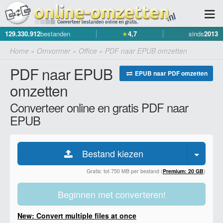
129.330.912
bestanden
★
4,7
sinds
2013
Home
»
Omvormer
»
Office
»
PDF naar EPUB omzetten
PDF naar EPUB
EPUB naar PDF omzetten
omzetten
Converteer online en gratis PDF naar
EPUB
Bestand kiezen
Gratis: tot 750 MB per bestand (
Premium: 20 GB
)
Beginnen met converteren!
New: Convert multiple files at once