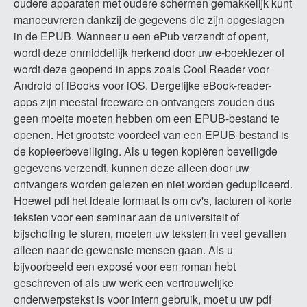
oudere apparaten met oudere schermen gemakkelijk kunt
manoeuvreren dankzij de gegevens die zijn opgeslagen
in de EPUB. Wanneer u een ePub verzendt of opent,
wordt deze onmiddellijk herkend door uw e-boeklezer of
wordt deze geopend in apps zoals Cool Reader voor
Android of iBooks voor iOS. Dergelijke eBook-reader-
apps zijn meestal freeware en ontvangers zouden dus
geen moeite moeten hebben om een ​​EPUB-bestand te
openen. Het grootste voordeel van een EPUB-bestand is
de kopieerbeveiliging. Als u tegen kopiëren beveiligde
gegevens verzendt, kunnen deze alleen door uw
ontvangers worden gelezen en niet worden gedupliceerd.
Hoewel pdf het ideale formaat is om cv's, facturen of korte
teksten voor een seminar aan de universiteit of
bijscholing te sturen, moeten uw teksten in veel gevallen
alleen naar de gewenste mensen gaan. Als u
bijvoorbeeld een exposé voor een roman hebt
geschreven of als uw werk een vertrouwelijke
onderwerpstekst is voor intern gebruik, moet u uw pdf