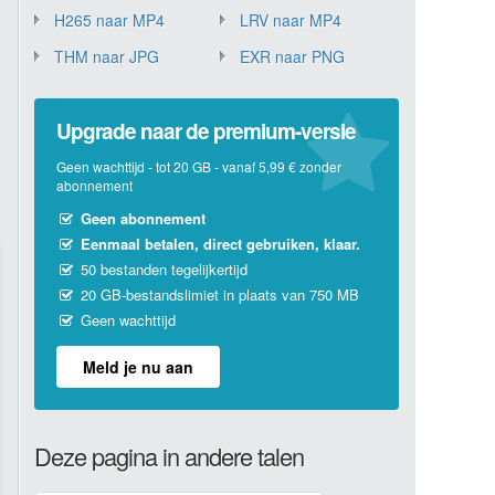
H265 naar MP4
LRV naar MP4
THM naar JPG
EXR naar PNG
Upgrade naar de premium-versie
Geen wachttijd - tot 20 GB - vanaf 5,99 € zonder
abonnement
Geen abonnement
Eenmaal betalen, direct gebruiken, klaar.
50 bestanden tegelijkertijd
20 GB-bestandslimiet in plaats van 750 MB
Geen wachttijd
Meld je nu aan
Deze pagina in andere talen