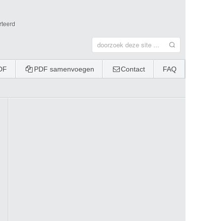
rteerd
DF
PDF samenvoegen
Contact
FAQ