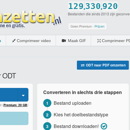
.
.
1
2
9
3
3
0
9
2
0
Bestanden die sinds 2013 zijn geconve
2
3
0
4
4
1
0
3
1
3
4
5
5
2
4
2
Geen Premium -
Prijzen
4
5
6
6
3
5
3
m
Comprimeer video
Maak GIF
Comprimeer P
5
6
7
7
4
6
4
6
7
8
8
5
7
5
7
8
9
9
6
8
6
ODT naar PDF omzetten
ar ODT
8
9
0
0
7
9
7
9
0
8
0
8
Converteren in slechts drie stappen
0
9
9
Bestand uploaden
1
0
0
d (
Premium: 20 GB
)
Kies het doelbestandstype
2
Bestand downloaden!
3