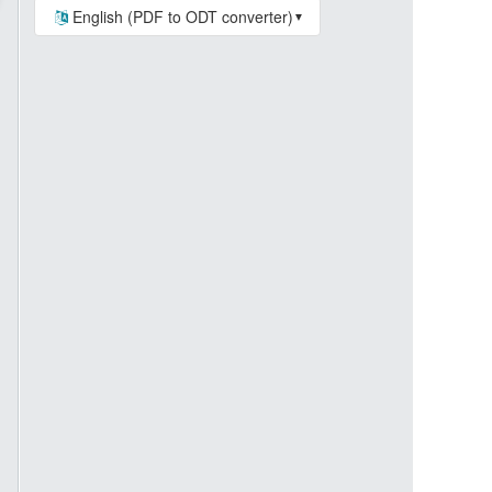
English (PDF to ODT converter)
▼