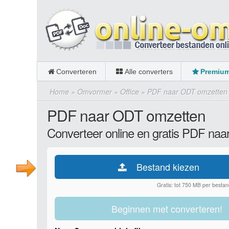
Converteren
Alle converters
Premiu
Home
»
Omvormer
»
Office
»
PDF naar ODT omzetten
PDF naar ODT omzetten
Converteer online en gratis PDF na
Bestand kiezen
Gratis: tot 750 MB per bestan
Beginnen met converteren!