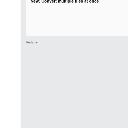
New: Convert multiple files at once
Reclame: