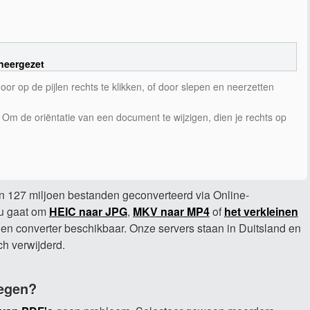
neergezet
r op de pijlen rechts te klikken, of door slepen en neerzetten
m de oriëntatie van een document te wijzigen, dien je rechts op
 127 miljoen bestanden geconverteerd via Online-
 nu gaat om
HEIC naar JPG
,
MKV naar MP4
of
het verkleinen
r een converter beschikbaar. Onze servers staan in Duitsland en
h verwijderd.
egen?