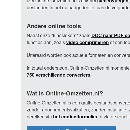
Met Online-Omzetten.nl is ook het
samenvoegen 
bestanden in het uploadgedeelte, pas de volgo
Andere online tools
Naast onze "klassiekers" zoals
DOC naar PDF co
functies aan, zoals
video comprimeren
of een to
Uiteraard worden ook actuele formaten en conver
In totaal ondersteunt Online-Omzetten.nl moment
750 verschillende converters
.
Wat is Online-Omzetten.nl?
Online-Omzetten.nl is een gratis bestandsconverte
zonder abonnementsvalkuilen, zonder installatie, 
bereiken via
het contactformulier
of via de reacti