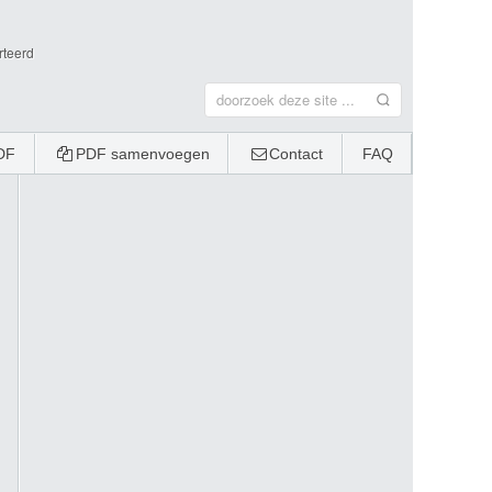
rteerd
DF
PDF samenvoegen
Contact
FAQ