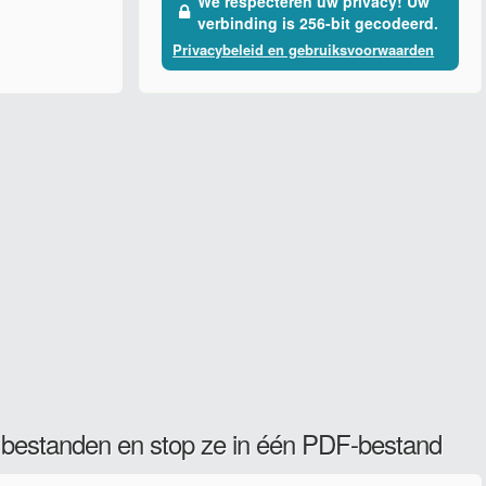
We respecteren uw privacy! Uw
verbinding is 256-bit gecodeerd.
Privacybeleid en gebruiksvoorwaarden
) bestanden en stop ze in één PDF-bestand