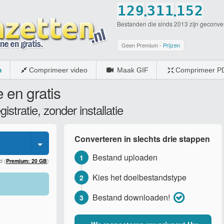
.
.
1
2
9
3
1
1
1
5
2
Bestanden die sinds 2013 zijn geconve
2
3
0
4
2
2
2
6
3
3
4
5
3
3
3
7
4
Geen Premium -
Prijzen
4
5
6
4
4
4
8
5
m
Comprimeer video
Maak GIF
Comprimeer P
5
6
7
5
5
5
9
6
 en gratis
6
7
8
6
6
6
0
7
stratie, zonder installatie
7
8
9
7
7
7
8
8
9
0
8
8
8
9
Converteren in slechts drie stappen
9
0
9
9
9
0
Bestand uploaden
1
0
0
0
0
d (
Premium: 20 GB
)
Kies het doelbestandstype
2
Bestand downloaden!
3