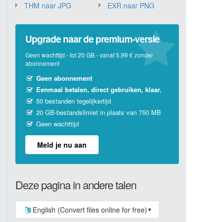
THM naar JPG
EXR naar PNG
Upgrade naar de premium-versie
Geen wachttijd - tot 20 GB - vanaf 5,99 € zonder
abonnement
Geen abonnement
Eenmaal betalen, direct gebruiken, klaar.
50 bestanden tegelijkertijd
20 GB-bestandslimiet in plaats van 750 MB
Geen wachttijd
Meld je nu aan
Deze pagina in andere talen
English (Convert files online for free)
▼