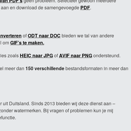
van PDF's
geen probleem. Selecteer gewoon meerdere
rde aan en download de samengevoegde
PDF
.
nverteren
of
ODT naar DOC
bieden we tal van andere
ol om
GIF’s te maken.
sies zoals
HEIC naar JPG
of
AVIF naar PNG
ondersteund.
eel meer dan
150 verschillende
bestandsformaten in meer dan
r uit Duitsland. Sinds 2013 bieden wij deze dienst aan –
zonder watermerken. Bij vragen of problemen kun je mij
efunctie.