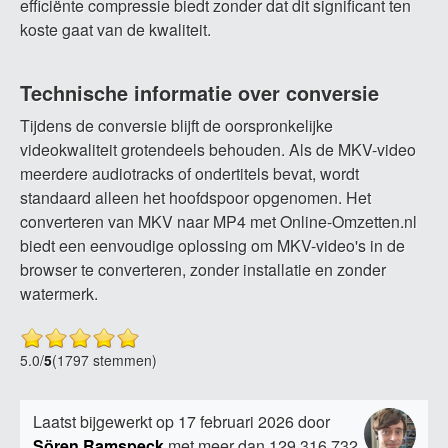
efficiënte compressie biedt zonder dat dit significant ten
koste gaat van de kwaliteit.
Technische informatie over conversie
Tijdens de conversie blijft de oorspronkelijke
videokwaliteit grotendeels behouden. Als de MKV-video
meerdere audiotracks of ondertitels bevat, wordt
standaard alleen het hoofdspoor opgenomen. Het
converteren van MKV naar MP4 met Online-Omzetten.nl
biedt een eenvoudige oplossing om MKV-video's in de
browser te converteren, zonder installatie en zonder
watermerk.
5.0
/
5
(1797 stemmen)
Laatst bijgewerkt op 17 februari 2026 door
Sören Ramspeck
met meer dan 129.316.732