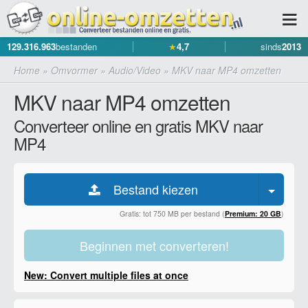
129.316.963
bestanden
★
4,7
sinds
2013
Home
»
Omvormer
»
Audio/Video
»
MKV naar MP4 omzetten
MKV naar MP4 omzetten
Converteer online en gratis MKV naar
MP4
Bestand kiezen
Gratis: tot 750 MB per bestand (
Premium: 20 GB
)
Beginnen met converteren!
New: Convert multiple files at once