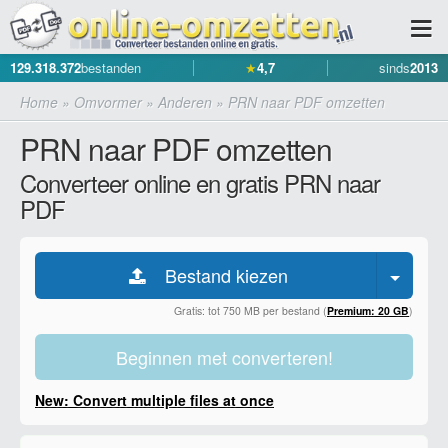
129.318.372
bestanden
★
4,7
sinds
2013
Home
»
Omvormer
»
Anderen
»
PRN naar PDF omzetten
PRN naar PDF omzetten
Converteer online en gratis PRN naar
PDF
Bestand kiezen
Gratis: tot 750 MB per bestand (
Premium: 20 GB
)
Beginnen met converteren!
New: Convert multiple files at once