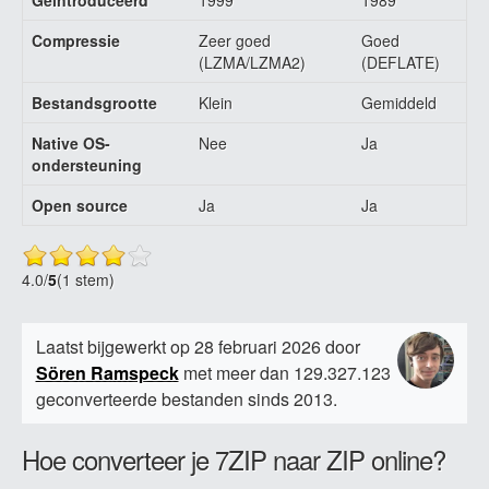
Geïntroduceerd
1999
1989
Compressie
Zeer goed
Goed
(LZMA/LZMA2)
(DEFLATE)
Bestandsgrootte
Klein
Gemiddeld
Native OS-
Nee
Ja
ondersteuning
Open source
Ja
Ja
4.0
/
5
(1 stem)
Laatst bijgewerkt op 28 februari 2026 door
Sören Ramspeck
met meer dan 129.327.123
geconverteerde bestanden sinds 2013.
Hoe converteer je 7ZIP naar ZIP online?