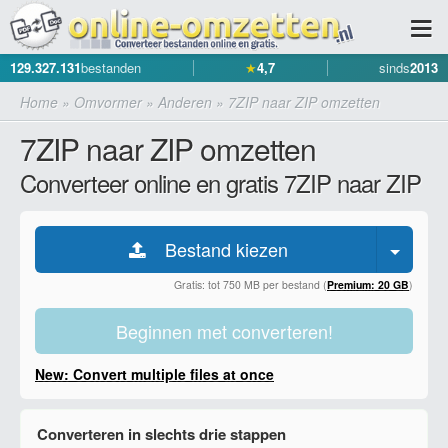
129.327.131
bestanden
★
4,7
sinds
2013
Home
»
Omvormer
»
Anderen
»
7ZIP naar ZIP omzetten
7ZIP naar ZIP omzetten
Converteer online en gratis 7ZIP naar ZIP
Bestand kiezen
Gratis: tot 750 MB per bestand (
Premium: 20 GB
)
Beginnen met converteren!
New: Convert multiple files at once
Converteren in slechts drie stappen