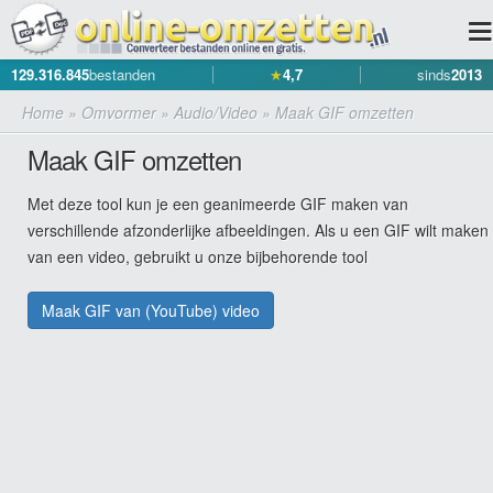
129.316.845
bestanden
★
4,7
sinds
2013
Home
»
Omvormer
»
Audio/Video
»
Maak GIF omzetten
Maak GIF omzetten
Met deze tool kun je een geanimeerde GIF maken van
verschillende afzonderlijke afbeeldingen. Als u een GIF wilt maken
van een video, gebruikt u onze bijbehorende tool
Maak GIF van (YouTube) video