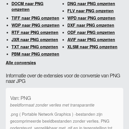
DOCM naar PNG
DNG naar PNG omzetten
omzetten
FLV naar PNG omzetten
TIFF naar PNG omzetten
WPD naar PNG omzetten
WDP naar PNG omzetten
DXF naar PNG omzetten
RTF naar PNG omzetten
ODF naar PNG omzetten
JXR naar PNG omzetten
AVIF naar PNG omzetten
TXT naar PNG omzetten
XLSM naar PNG omzetten
PBM naar PNG omzetten
Alle conversies
Informatie over de extensies voor de conversie van PNG
naar JPG
Van: PNG
beeldformaat zonder verlies met transparantie
.png ( Portable Network Graphics ) -bestanden zijn
gecomprimeerde beeldbestanden zonder verlies. PNG
ondersteunt, vergelijkbaar met .gif en in tegenstelling tot