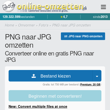
129.322.599
bestanden
★
4,7
sinds
2013
Home
»
Omvormer
»
Foto's
»
PNG naar JPG omzetten
PNG naar JPG
JPG naar PNG omzetten
omzetten
Converteer online en gratis PNG naar
JPG
Bestand kiezen
Gratis: tot 750 MB per bestand (
Premium: 20 GB
)
Beginnen met converteren!
New: Convert multiple files at once