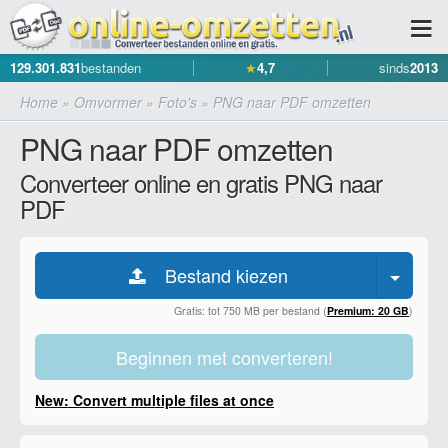
129.301.831
bestanden
★
4,7
sinds
2013
Home
»
Omvormer
»
Foto's
»
PNG naar PDF omzetten
PNG naar PDF omzetten
Converteer online en gratis PNG naar
PDF
Bestand kiezen
Gratis: tot 750 MB per bestand (
Premium: 20 GB
)
Beginnen met converteren!
New: Convert multiple files at once