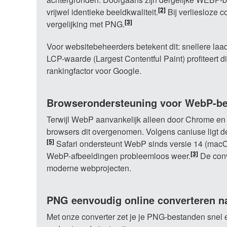
[2]
vrijwel identieke beeldkwaliteit.
Bij verliesloze 
[3]
vergelijking met PNG.
Voor websitebeheerders betekent dit: snellere laa
LCP-waarde (Largest Contentful Paint) profiteert d
rankingfactor voor Google.
Browserondersteuning voor WebP-b
Terwijl WebP aanvankelijk alleen door Chrome en
browsers dit overgenomen. Volgens caniuse ligt 
[5]
Safari ondersteunt WebP sinds versie 14 (macOS 
[3]
WebP-afbeeldingen probleemloos weer.
De conv
moderne webprojecten.
PNG eenvoudig online converteren 
Met onze converter zet je je PNG-bestanden snel