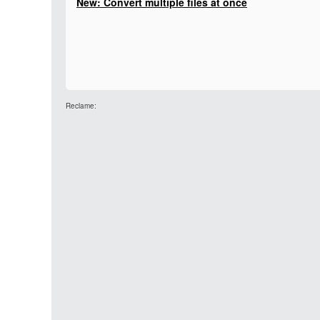
New: Convert multiple files at once
Reclame: