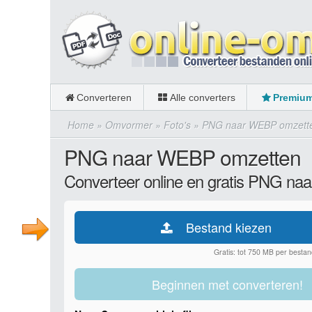
Converteren
Alle converters
Premiu
Home
»
Omvormer
»
Foto's
»
PNG naar WEBP omzett
PNG naar WEBP omzetten
Converteer online en gratis PNG n
Bestand kiezen
Gratis: tot 750 MB per bestan
Beginnen met converteren!