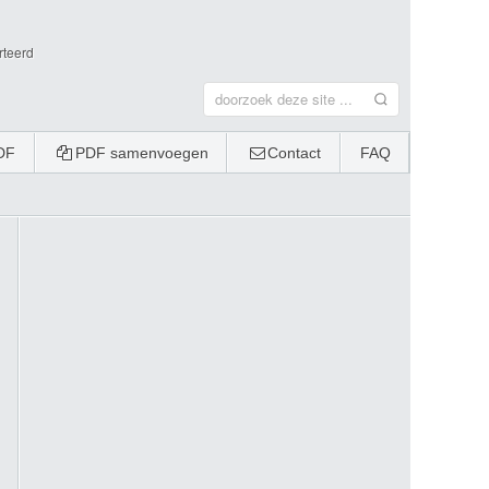
rteerd
DF
PDF samenvoegen
Contact
FAQ