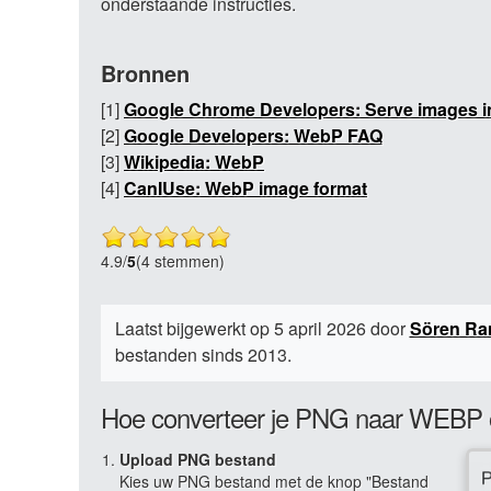
onderstaande instructies.
Bronnen
[1]
Google Chrome Developers: Serve images i
[2]
Google Developers: WebP FAQ
[3]
Wikipedia: WebP
[4]
CanIUse: WebP image format
4.9
/
5
(4 stemmen)
Laatst bijgewerkt op 5 april 2026 door
Sören R
bestanden sinds 2013.
Hoe converteer je PNG naar WEBP 
Upload PNG bestand
Kies uw PNG bestand met de knop "Bestand