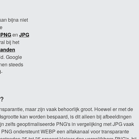
an bijna niet
de
n
PNG
en
JPG
al bij het
tanden
ld. Google
enen steeds
-
n?
nsparantie, maar zijn vaak behoorlijk groot. Hoewel er met de
sgrootte kan worden bespaard, is dit alleen bij afbeeldingen
, zijn zelfs geoptimaliseerde PNG's in vergelijking met JPG vaak
als PNG ondersteunt WEBP een alfakanaal voor transparante
tanden 25 tot 35 procent kleiner dan vergelijkbare PNG's, bij