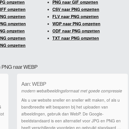
JPG omzetten
PNG naar GIF omzetten
IFF omzetten
CSV naar PNG omzetten
PNG omzetten
FLV naar PNG omzetten
PNG omzetten
WDP naar PNG omzetten
PNG omzetten
ODF naar PNG omzetten
PNG omzetten
TXT naar PNG omzetten
PNG omzetten
 van PNG naar WEBP
Aan: WEBP
modern webafbeeldingsformaat met goede compressie
Als u uw website sneller en sneller wilt maken, of als u
G
bandbreedte wilt besparen bij het uploaden van
tot
afbeeldingen, gebruik dan WebP. De Google-
beeldstandaard is een alternatief voor JPG en PNG en
heeft verschillende voordelen en gebruikt standaard …