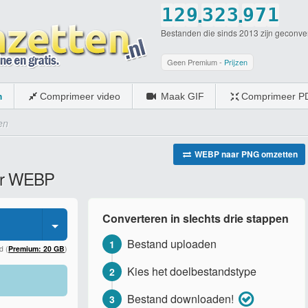
.
.
1
2
9
3
2
3
9
7
1
Bestanden die sinds 2013 zijn geconve
2
3
0
4
3
4
0
8
2
3
4
5
4
5
9
3
Geen Premium -
Prijzen
4
5
6
5
6
0
4
m
Comprimeer video
Maak GIF
Comprimeer P
5
6
7
6
7
5
en
6
7
8
7
8
6
7
8
9
8
9
7
WEBP naar PNG omzetten
aar WEBP
8
9
0
9
0
8
9
0
0
9
Converteren in slechts drie stappen
0
0
Bestand uploaden
1
d (
Premium: 20 GB
)
Kies het doelbestandstype
2
Bestand downloaden!
3