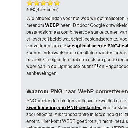
4.9
/
5
(4 stemmen)
Wie afbeeldingen voor het web wil optimaliseren, k
meer om
WEBP
heen. Dit door Google ontwikkel
bestandsformaat combineert de sterke punten va
en overtreft beide wat betreft bestandsgrootte. Voor
converteren van niet
-geoptimaliseerde PNG-bes
kunnen indrukwekkende resultaten worden behaa
beveelt zijn eigen formaat dan ook om goede red
[1]
weer aan in de Lighthouse-audits
en Pagespeed
aanbevelingen.
Waarom PNG naar WebP convertere
PNG-bestanden bieden verliesvrije kwaliteit en tra
kwantificering van PNG-bestanden
veel bestand
zeer effectief. Als transparantie in foto's nodig is
enorm. Hier komt WEBP goed tot zijn recht: net 
achtergronden. Doorgaans zijn dergelijke WEBP-bes