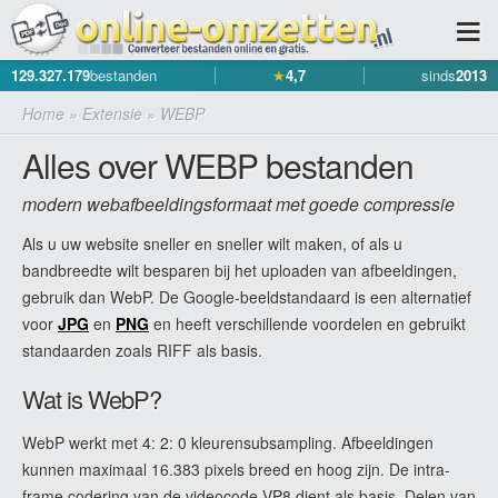
129.327.179
bestanden
★
4,7
sinds
2013
Home
»
Extensie
»
WEBP
Alles over WEBP bestanden
modern webafbeeldingsformaat met goede compressie
Als u uw website sneller en sneller wilt maken, of als u
bandbreedte wilt besparen bij het uploaden van afbeeldingen,
gebruik dan WebP. De Google-beeldstandaard is een alternatief
voor
JPG
en
PNG
en heeft verschillende voordelen en gebruikt
standaarden zoals RIFF als basis.
Wat is WebP?
WebP werkt met 4: 2: 0 kleurensubsampling. Afbeeldingen
kunnen maximaal 16.383 pixels breed en hoog zijn. De intra-
frame codering van de videocode VP8 dient als basis. Delen van