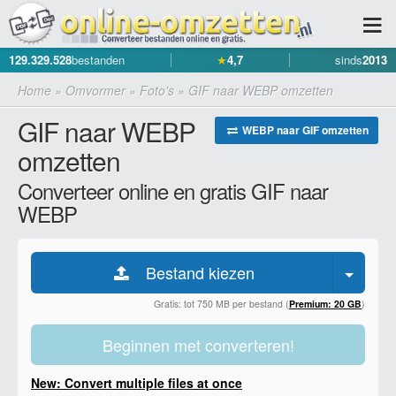
129.329.528
bestanden
★
4,7
sinds
2013
Home
»
Omvormer
»
Foto's
»
GIF naar WEBP omzetten
GIF naar WEBP
WEBP naar GIF omzetten
omzetten
Converteer online en gratis GIF naar
WEBP
Bestand kiezen
Gratis: tot 750 MB per bestand (
Premium: 20 GB
)
Beginnen met converteren!
New: Convert multiple files at once