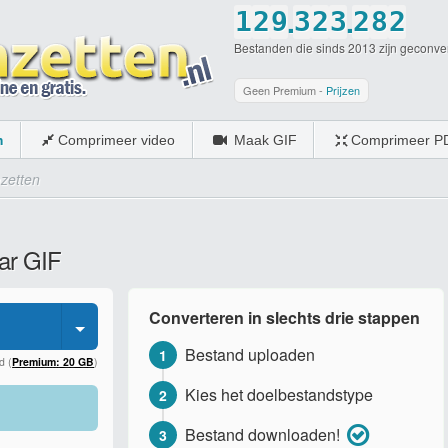
.
.
1
2
9
3
2
3
2
8
2
Bestanden die sinds 2013 zijn geconve
2
3
0
4
3
4
3
9
3
3
4
5
4
5
4
0
4
Geen Premium -
Prijzen
4
5
6
5
6
5
5
m
Comprimeer video
Maak GIF
Comprimeer P
5
6
7
6
7
6
6
zetten
6
7
8
7
8
7
7
7
8
9
8
9
8
8
ar GIF
8
9
0
9
0
9
9
9
0
0
0
0
Converteren in slechts drie stappen
0
Bestand uploaden
1
d (
Premium: 20 GB
)
Kies het doelbestandstype
2
Bestand downloaden!
3