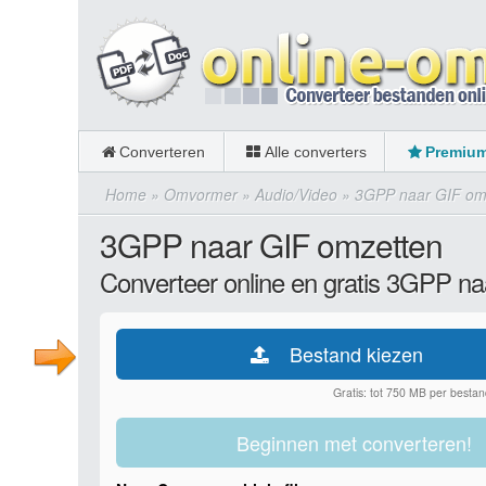
Converteren
Alle converters
Premiu
Home
»
Omvormer
»
Audio/Video
»
3GPP naar GIF om
3GPP naar GIF omzetten
Converteer online en gratis 3GPP na
Bestand kiezen
Gratis: tot 750 MB per bestan
Beginnen met converteren!