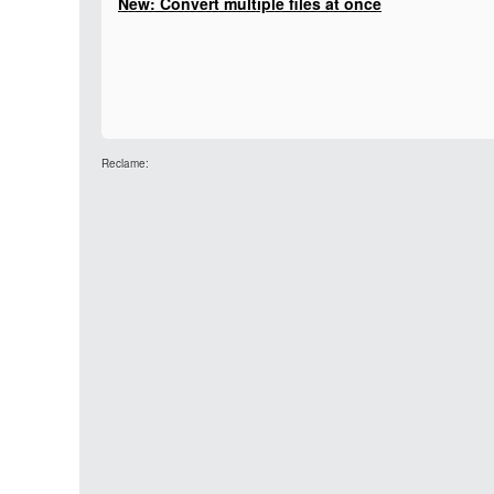
New: Convert multiple files at once
Reclame: