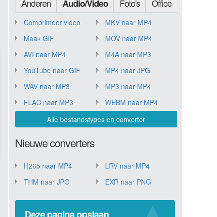
Anderen
Foto's
Office
Audio/Video
Comprimeer video
MKV naar MP4
Maak GIF
MOV naar MP4
AVI naar MP4
M4A naar MP3
YouTube naar GIF
MP4 naar JPG
WAV naar MP3
MP3 naar MP4
FLAC naar MP3
WEBM naar MP4
Alle bestandstypes en convertor
Nieuwe converters
H265 naar MP4
LRV naar MP4
THM naar JPG
EXR naar PNG
Deze pagina opslaan