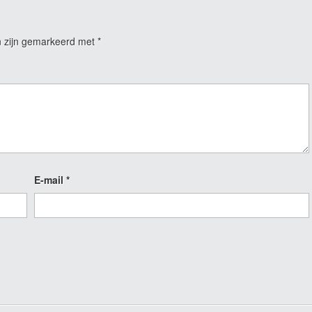
n zijn gemarkeerd met
*
E-mail
*