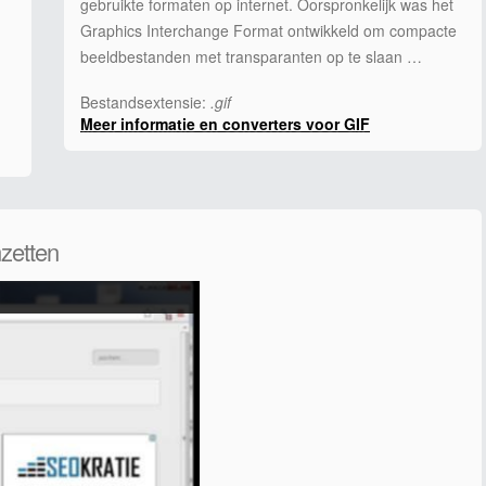
gebruikte formaten op internet. Oorspronkelijk was het
Graphics Interchange Format ontwikkeld om compacte
beeldbestanden met transparanten op te slaan …
Bestandsextensie:
.gif
Meer informatie en converters voor GIF
zetten