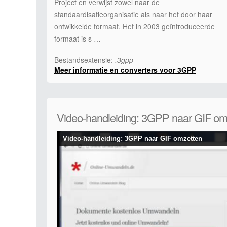
Project en verwijst zowel naar de
standaardisatieorganisatie als naar het door haar
ontwikkelde formaat. Het in 2003 geïntroduceerde
formaat is s …
Bestandsextensie:
.3gpp
Meer informatie en converters voor 3GPP
Video-handleiding: 3GPP naar GIF om
Video-handleiding: 3GPP naar GIF omzetten