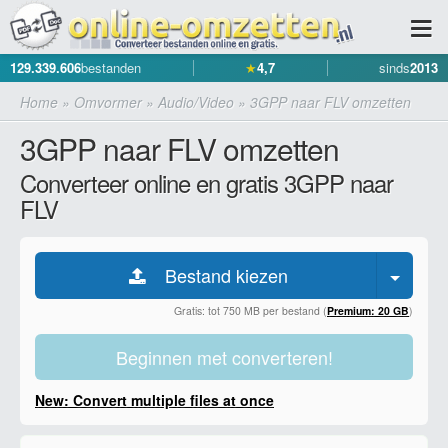
129.339.606
bestanden
★
4,7
sinds
2013
Home
»
Omvormer
»
Audio/Video
»
3GPP naar FLV omzetten
3GPP naar FLV omzetten
Converteer online en gratis 3GPP naar
FLV
Bestand kiezen
Gratis: tot 750 MB per bestand (
Premium: 20 GB
)
Beginnen met converteren!
New: Convert multiple files at once