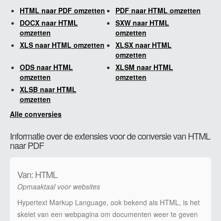
HTML naar PDF omzetten
PDF naar HTML omzetten
DOCX naar HTML
SXW naar HTML
omzetten
omzetten
XLS naar HTML omzetten
XLSX naar HTML
omzetten
ODS naar HTML
XLSM naar HTML
omzetten
omzetten
XLSB naar HTML
omzetten
Alle conversies
Informatie over de extensies voor de conversie van HTML
naar PDF
Van: HTML
Opmaaktaal voor websites
Hypertext Markup Language, ook bekend als HTML, is het
skelet van een webpagina om documenten weer te geven