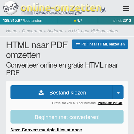
129.315.977
bestanden
★
4,7
sinds
2013
Home
»
Omvormer
»
Anderen
»
HTML naar PDF omzetten
HTML naar PDF
PDF naar HTML omzetten
omzetten
Converteer online en gratis HTML naar
PDF
Bestand kiezen
Gratis: tot 750 MB per bestand (
Premium: 20 GB
)
Beginnen met converteren!
New: Convert multiple files at once