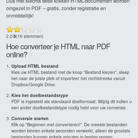
Dus met slechts twee klikken HTML-documenten worden
omgezet in PDF – gratis, zonder registratie en
onmiddellijk!
2.2
/
5
(16 stemmen)
Hoe converteer je HTML naar PDF
online?
Upload HTML bestand
Kies uw HTML bestand met de knop "Bestand kiezen", sleep
het naar de juiste plek of importeer het rechtstreeks vanuit
Dropbox/Google Drive.
Kies het doelbestandstype
PDF is ingesteld als standaard doelformaat. Wijzig dit indien u
een ander doelbestandstype nodig hebt voor uw conversie.
Conversie starten
Klik op "Beginnen met converteren!". De meeste bestanden
worden binnen enkele seconden verwerkt, alleen de grootste
bestanden kunnen enkele minuten in beslag nemen.