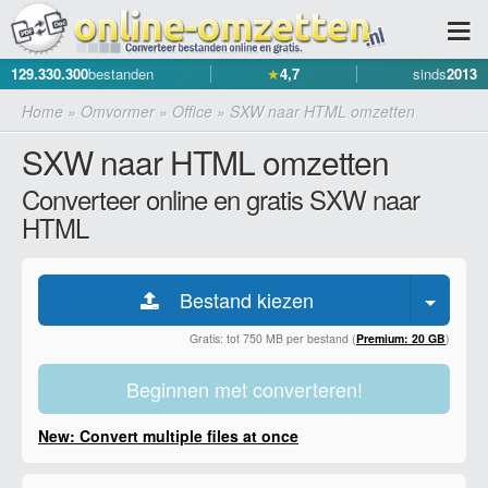
129.330.300
bestanden
★
4,7
sinds
2013
Home
»
Omvormer
»
Office
»
SXW naar HTML omzetten
SXW naar HTML omzetten
Converteer online en gratis SXW naar
HTML
Bestand kiezen
Gratis: tot 750 MB per bestand (
Premium: 20 GB
)
Beginnen met converteren!
New: Convert multiple files at once