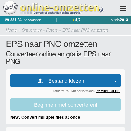
129.331.341
bestanden
★
4,7
sinds
2013
Home
»
Omvormer
»
Foto's
»
EPS naar PNG omzetten
EPS naar PNG omzetten
Converteer online en gratis EPS naar
PNG
Bestand kiezen
Gratis: tot 750 MB per bestand (
Premium: 20 GB
)
Beginnen met converteren!
New: Convert multiple files at once