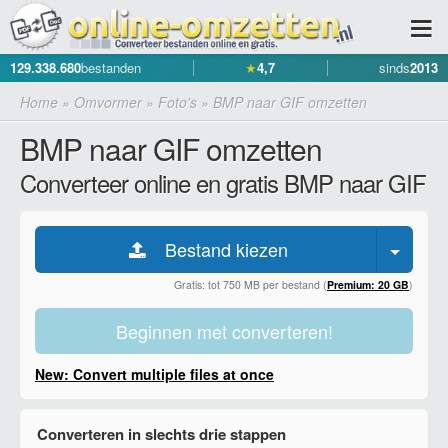
129.338.680
bestanden
★
4,7
sinds
2013
Home
»
Omvormer
»
Foto's
»
BMP naar GIF omzetten
BMP naar GIF omzetten
Converteer online en gratis BMP naar GIF
Bestand kiezen
Gratis: tot 750 MB per bestand (
Premium: 20 GB
)
Beginnen met converteren!
New: Convert multiple files at once
Converteren in slechts drie stappen