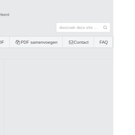
rteerd
DF
PDF samenvoegen
Contact
FAQ