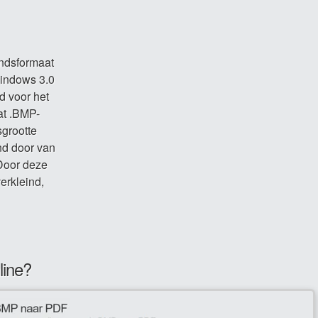
ndsformaat
Windows 3.0
 voor het
at .BMP-
sgrootte
nd door van
Door deze
erkleind,
line?