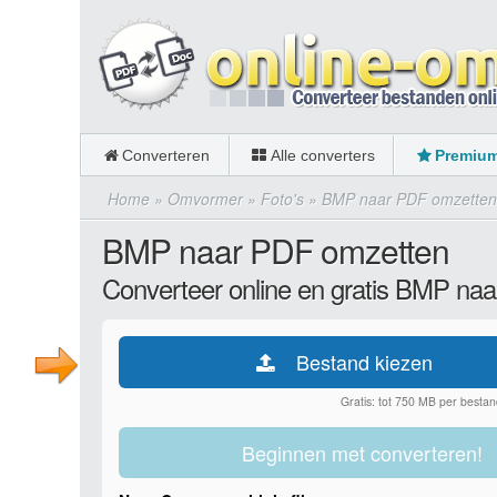
Converteren
Alle converters
Premiu
Home
»
Omvormer
»
Foto's
»
BMP naar PDF omzetten
BMP naar PDF omzetten
Converteer online en gratis BMP na
Bestand kiezen
Gratis: tot 750 MB per bestan
Beginnen met converteren!