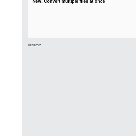
New: Convert multiple files at once
Reclame: