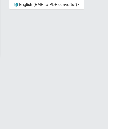
English (BMP to PDF converter)
▼