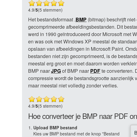
4.9
/
5
(5 stemmen)
Het bestandsformaat .
BMP
(bitmap) beschrijft niet-
gecomprimeerde afbeeldingsbestanden. Dit besta
werd in 1990 geïntroduceerd door Microsoft met 
en was ook met Windows XP meestal de standaard
opslaan van afbeeldingen in Microsoft Paint. Omd
bestanden niet zijn gecomprimeerd, is de bestand
meestal erg groot en moet daarom worden verklei
BMP naar
JPG
of BMP naar
PDF
te converteren. 
compressie wordt de bestandsgrootte aanzienlijk v
maar meestal niet volledig zonder verlies.
4.9
/
5
(5 stemmen)
Hoe converteer je BMP naar PDF on
Upload BMP bestand
Kies uw BMP bestand met de knop "Bestand