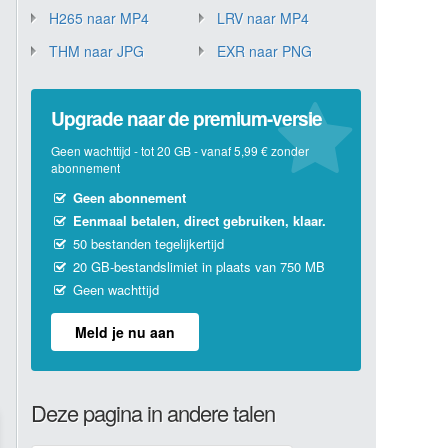
H265 naar MP4
LRV naar MP4
THM naar JPG
EXR naar PNG
Upgrade naar de premium-versie
Geen wachttijd - tot 20 GB - vanaf 5,99 € zonder
abonnement
Geen abonnement
Eenmaal betalen, direct gebruiken, klaar.
50 bestanden tegelijkertijd
20 GB-bestandslimiet in plaats van 750 MB
Geen wachttijd
Meld je nu aan
Deze pagina in andere talen