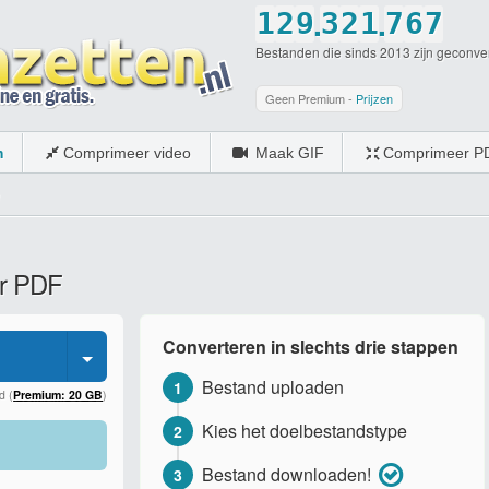
.
.
1
2
9
3
2
1
7
6
7
Bestanden die sinds 2013 zijn geconve
2
3
0
4
3
2
8
7
8
3
4
5
4
3
9
8
9
Geen Premium -
Prijzen
4
5
6
5
4
0
9
0
m
Comprimeer video
Maak GIF
Comprimeer P
5
6
7
6
5
0
6
7
8
7
6
7
8
9
8
7
ar PDF
8
9
0
9
8
9
0
0
9
Converteren in slechts drie stappen
0
0
Bestand uploaden
1
d (
Premium: 20 GB
)
Kies het doelbestandstype
2
Bestand downloaden!
3