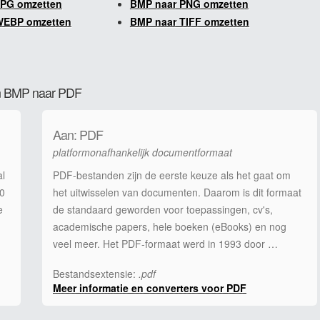
JPG omzetten
BMP naar PNG omzetten
WEBP omzetten
BMP naar TIFF omzetten
van BMP naar PDF
Aan: PDF
platformonafhankelijk documentformaat
al
PDF-bestanden zijn de eerste keuze als het gaat om
.0
het uitwisselen van documenten. Daarom is dit formaat
e
de standaard geworden voor toepassingen, cv's,
academische papers, hele boeken (eBooks) en nog
veel meer. Het PDF-formaat werd in 1993 door …
Bestandsextensie:
.pdf
Meer informatie en converters voor PDF