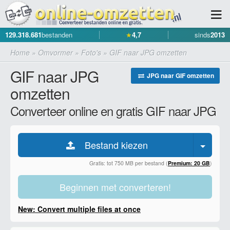
129.318.681
bestanden
★
4,7
sinds
2013
Home
»
Omvormer
»
Foto's
»
GIF naar JPG omzetten
GIF naar JPG
JPG naar GIF omzetten
omzetten
Converteer online en gratis GIF naar JPG
Bestand kiezen
Gratis: tot 750 MB per bestand (
Premium: 20 GB
)
Beginnen met converteren!
New: Convert multiple files at once