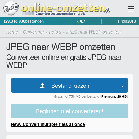
129.318.930
bestanden
★
4,7
sinds
2013
Home
»
Omvormer
»
Foto's
»
JPEG naar WEBP omzetten
JPEG naar WEBP omzetten
Converteer online en gratis JPEG naar
WEBP
Bestand kiezen
Gratis: tot 750 MB per bestand (
Premium: 20 GB
)
Beginnen met converteren!
New: Convert multiple files at once