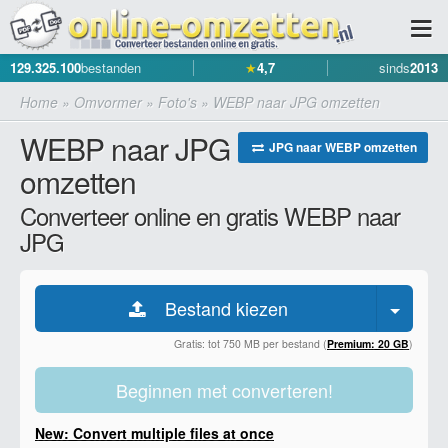
129.325.100
bestanden
★
4,7
sinds
2013
Home
»
Omvormer
»
Foto's
»
WEBP naar JPG omzetten
WEBP naar JPG
JPG naar WEBP omzetten
omzetten
Converteer online en gratis WEBP naar
JPG
Bestand kiezen
Gratis: tot 750 MB per bestand (
Premium: 20 GB
)
Beginnen met converteren!
New: Convert multiple files at once