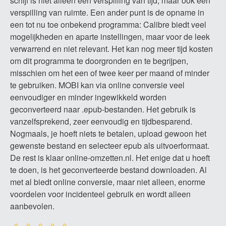
schijf is niet alleen een verspilling van tijd, maar ook een
verspilling van ruimte. Een ander punt is de opname in
een tot nu toe onbekend programma: Calibre biedt veel
mogelijkheden en aparte instellingen, maar voor de leek
verwarrend en niet relevant. Het kan nog meer tijd kosten
om dit programma te doorgronden en te begrijpen,
misschien om het een of twee keer per maand of minder
te gebruiken. MOBI kan via online conversie veel
eenvoudiger en minder ingewikkeld worden
geconverteerd naar .epub-bestanden. Het gebruik is
vanzelfsprekend, zeer eenvoudig en tijdbesparend.
Nogmaals, je hoeft niets te betalen, upload gewoon het
gewenste bestand en selecteer epub als uitvoerformaat.
De rest is klaar online-omzetten.nl. Het enige dat u hoeft
te doen, is het geconverteerde bestand downloaden. Al
met al biedt online conversie, maar niet alleen, enorme
voordelen voor incidenteel gebruik en wordt alleen
aanbevolen.