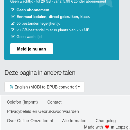
Geen wachttijd - tot 20 GB - vanaf 5,99 € zonder abonnement
Geen abonnement
Eenmaal betalen, direct gebruiken, klaar.
50 bestanden tegelijkertijd
20 GB-bestandslimiet in plaats van 750 MB
Geen wachttijd
Meld je nu aan
Deze pagina in andere talen
English (MOBI to EPUB converter)
▼
Colofon (Imprint)
Contact
Privacybeleid en Gebruiksvoorwaarden
Over Online-Omzetten.nl
Alle formaten
Changelog
Made with
in Leipzig.