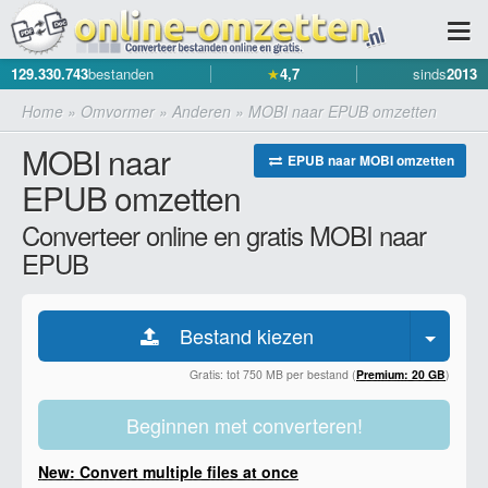
129.330.743
bestanden
★
4,7
sinds
2013
Home
»
Omvormer
»
Anderen
»
MOBI naar EPUB omzetten
MOBI naar
EPUB naar MOBI omzetten
EPUB omzetten
Converteer online en gratis MOBI naar
EPUB
Bestand kiezen
Gratis: tot 750 MB per bestand (
Premium: 20 GB
)
Beginnen met converteren!
New: Convert multiple files at once