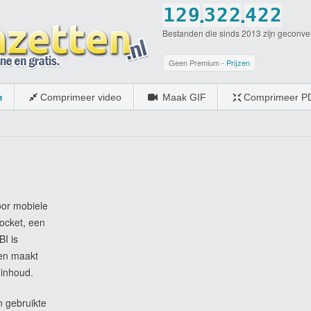
.
.
1
2
9
3
2
2
4
2
2
Bestanden die sinds 2013 zijn geconve
2
3
0
4
3
3
5
3
3
3
4
5
4
4
6
4
4
Geen Premium -
Prijzen
4
5
6
5
5
7
5
5
m
Comprimeer video
Maak GIF
Comprimeer P
5
6
7
6
6
8
6
6
6
7
8
7
7
9
7
7
7
8
9
8
8
0
8
8
8
9
0
9
9
9
9
9
0
0
0
0
0
oor mobiele
ocket, een
0
BI is
en maakt
 inhoud.
 gebruikte