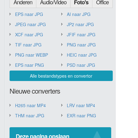
Anderen
Audio/Video
Office
Foto's
EPS naar JPG
AI naar JPG
JPEG naar JPG
JP2 naar JPG
XCF naar JPG
JFIF naar JPG
TIF naar JPG
PNG naar JPG
PNG naar WEBP
HEIC naar JPG
EPS naar PNG
PSD naar JPG
Alle bestandstypes en convertor
Nieuwe converters
H265 naar MP4
LRV naar MP4
THM naar JPG
EXR naar PNG
Deze pagina opslaan