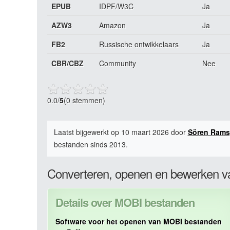
EPUB
IDPF/W3C
Ja
AZW3
Amazon
Ja
FB2
Russische ontwikkelaars
Ja
CBR/CBZ
Community
Nee
0.0
/
5
(0 stemmen)
Laatst bijgewerkt op 10 maart 2026 door
Sören Rams
bestanden sinds 2013.
Converteren, openen en bewerken 
Details over MOBI bestanden
Software voor het openen van MOBI bestanden