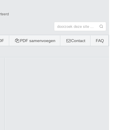
rteerd
DF
PDF samenvoegen
Contact
FAQ