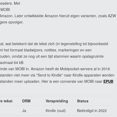
readers. Met
d MOBI
 Amazon. Later ontwikkelde Amazon hieruit eigen varianten, zoals AZW
gere opvolger.
, wat betekent dat de tekst zich (in tegenstelling tot bijvoorbeeld
 het formaat bladwijzers, notities, markeringen en een
uden, omdat ze nog uit een tijd stammen waarin opslagruimte
maximaal 64 kB.
einde van MOBI in. Amazon heeft de Mobipocket-servers al in 2016
tanden niet meer via "Send to Kindle" naar Kindle-apparaten worden
standen meer uploaden. Hier is een conversie van MOBI naar
EPUB
re tekst
DRM
Verspreiding
Status
Ja
Kindle (oud)
Beëindigd in 2022