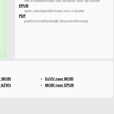
Het e-boekformaat van Amazon voor de Kindle
EPUB
open standaardformaat voor e-books
PDF
platformonafhankelijk documentformaat
r MOBI
DJVU naar MOBI
r AZW3
MOBI naar EPUB