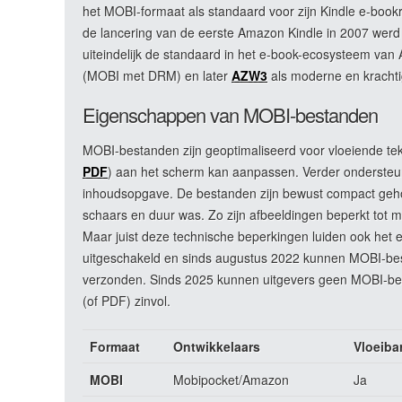
het MOBI-formaat als standaard voor zijn Kindle e-book
de lancering van de eerste Amazon Kindle in 2007 wer
uiteindelijk de standaard in het e-book-ecosysteem van
(MOBI met DRM) en later
AZW3
als moderne en krachti
Eigenschappen van MOBI-bestanden
MOBI-bestanden zijn geoptimaliseerd voor vloeiende tekst
PDF
) aan het scherm kan aanpassen. Verder ondersteunt
inhoudsopgave. De bestanden zijn bewust compact geho
schaars en duur was. Zo zijn afbeeldingen beperkt tot 
Maar juist deze technische beperkingen luiden ook het 
uitgeschakeld en sinds augustus 2022 kunnen MOBI-bes
verzonden. Sinds 2025 kunnen uitgevers geen MOBI-be
(of PDF) zinvol.
Formaat
Ontwikkelaars
Vloeiba
MOBI
Mobipocket/Amazon
Ja