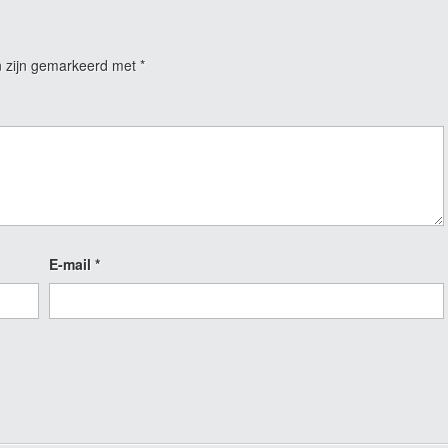
n zijn gemarkeerd met
*
E-mail
*