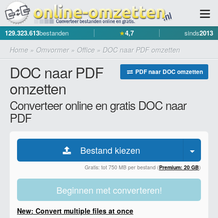
129.323.613
bestanden
★
4,7
sinds
2013
Home
»
Omvormer
»
Office
»
DOC naar PDF omzetten
DOC naar PDF
PDF naar DOC omzetten
omzetten
Converteer online en gratis DOC naar
PDF
Bestand kiezen
Gratis: tot 750 MB per bestand (
Premium: 20 GB
)
Beginnen met converteren!
New: Convert multiple files at once