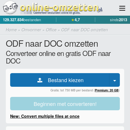
129.327.834
bestanden
★
4,7
sinds
2013
Home
»
Omvormer
»
Office
»
ODF naar DOC omzetten
ODF naar DOC omzetten
Converteer online en gratis ODF naar
DOC
Bestand kiezen
Gratis: tot 750 MB per bestand (
Premium: 20 GB
)
Beginnen met converteren!
New: Convert multiple files at once