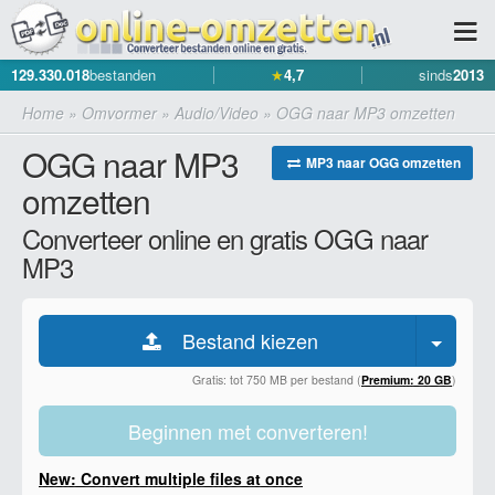
129.330.018
bestanden
★
4,7
sinds
2013
Home
»
Omvormer
»
Audio/Video
»
OGG naar MP3 omzetten
OGG naar MP3
MP3 naar OGG omzetten
omzetten
Converteer online en gratis OGG naar
MP3
Bestand kiezen
Gratis: tot 750 MB per bestand (
Premium: 20 GB
)
Beginnen met converteren!
New: Convert multiple files at once