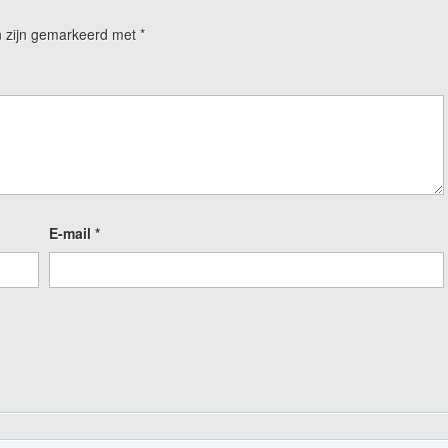
n zijn gemarkeerd met
*
E-mail
*