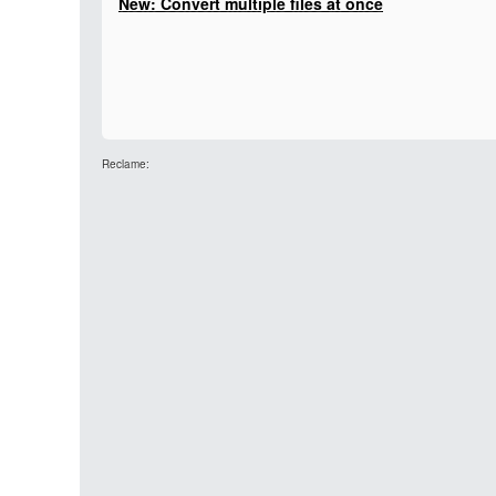
New: Convert multiple files at once
Reclame: