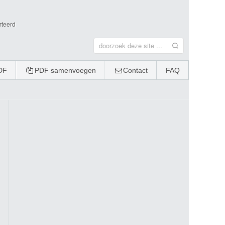
rteerd
DF
PDF samenvoegen
Contact
FAQ