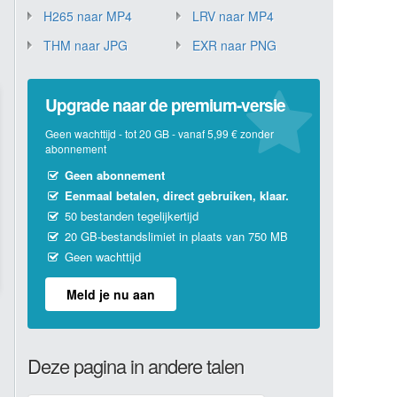
H265 naar MP4
LRV naar MP4
THM naar JPG
EXR naar PNG
Upgrade naar de premium-versie
Geen wachttijd - tot 20 GB - vanaf 5,99 € zonder
abonnement
Geen abonnement
Eenmaal betalen, direct gebruiken, klaar.
50 bestanden tegelijkertijd
20 GB-bestandslimiet in plaats van 750 MB
Geen wachttijd
Meld je nu aan
Deze pagina in andere talen