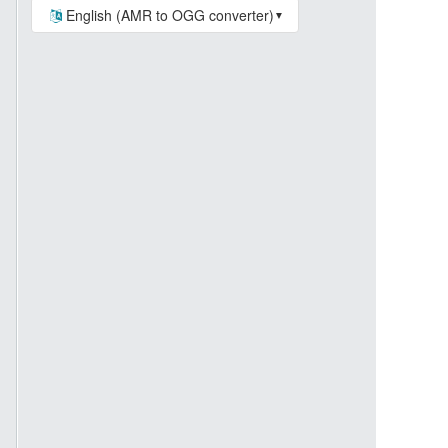
English (AMR to OGG converter)
▼