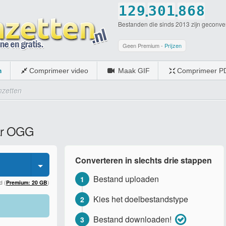
.
.
1
2
9
3
0
1
8
6
8
Bestanden die sinds 2013 zijn geconve
2
3
0
4
1
2
9
7
9
3
4
5
2
3
0
8
0
Geen Premium -
Prijzen
4
5
6
3
4
9
m
Comprimeer video
Maak GIF
Comprimeer P
5
6
7
4
5
0
zetten
6
7
8
5
6
7
8
9
6
7
aar OGG
8
9
0
7
8
9
0
8
9
Converteren in slechts drie stappen
0
9
0
Bestand uploaden
1
0
d (
Premium: 20 GB
)
Kies het doelbestandstype
2
Bestand downloaden!
3