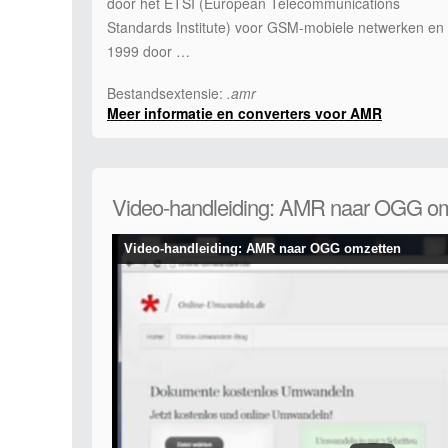
door het ETSI (European Telecommunications
Standards Institute) voor GSM-mobiele netwerken en 
1999 door …
Bestandsextensie:
.amr
Meer informatie en converters voor AMR
Video-handleiding: AMR naar OGG o
Video-handleiding: AMR naar OGG omzetten