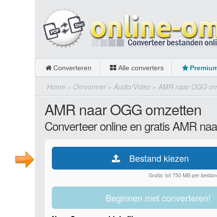
Converteren
Alle converters
Premiu
Home
»
Omvormer
»
Audio/Video
»
AMR naar OGG om
AMR naar OGG omzetten
Converteer online en gratis AMR n
Bestand kiezen
Gratis: tot 750 MB per bestan
Beginnen met converteren!