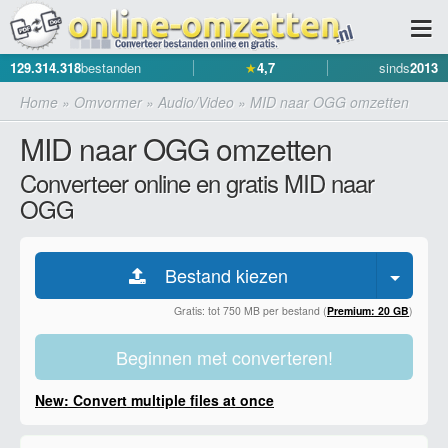
129.314.318
bestanden
★
4,7
sinds
2013
Home
»
Omvormer
»
Audio/Video
»
MID naar OGG omzetten
MID naar OGG omzetten
Converteer online en gratis MID naar
OGG
Bestand kiezen
Gratis: tot 750 MB per bestand (
Premium: 20 GB
)
Beginnen met converteren!
New: Convert multiple files at once