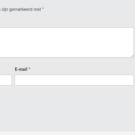
n zijn gemarkeerd met
*
E-mail
*