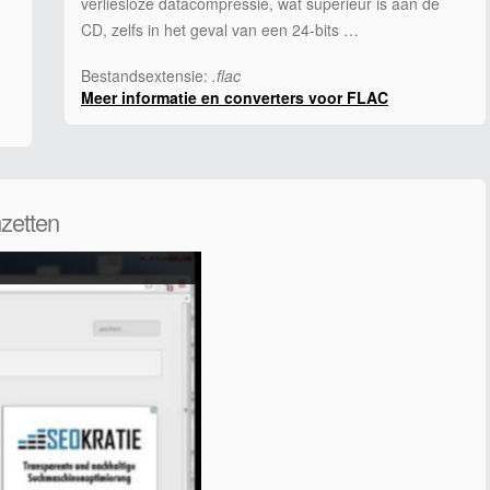
verliesloze datacompressie, wat superieur is aan de
CD, zelfs in het geval van een 24-bits …
Bestandsextensie:
.flac
Meer informatie en converters voor FLAC
zetten