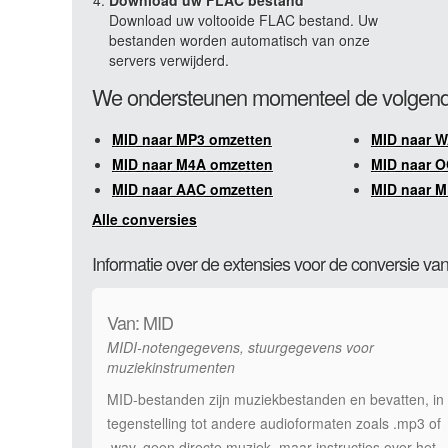
Download uw FLAC bestand
Download uw voltooide FLAC bestand. Uw
bestanden worden automatisch van onze
servers verwijderd.
We ondersteunen momenteel de volgend
MID naar MP3 omzetten
MID naar W
MID naar M4A omzetten
MID naar 
MID naar AAC omzetten
MID naar M
Alle conversies
Informatie over de extensies voor de conversie v
Van: MID
MIDI-notengegevens, stuurgegevens voor
muziekinstrumenten
MID-bestanden zijn muziekbestanden en bevatten, in
tegenstelling tot andere audioformaten zoals .mp3 of
.wav, geen directe muziek, maar instructies over het