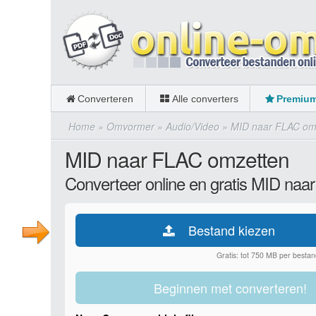
Converteren
Alle converters
Premiu
Home
»
Omvormer
»
Audio/Video
»
MID naar FLAC om
MID naar FLAC omzetten
Converteer online en gratis MID naa
Bestand kiezen
Gratis: tot 750 MB per bestan
Beginnen met converteren!