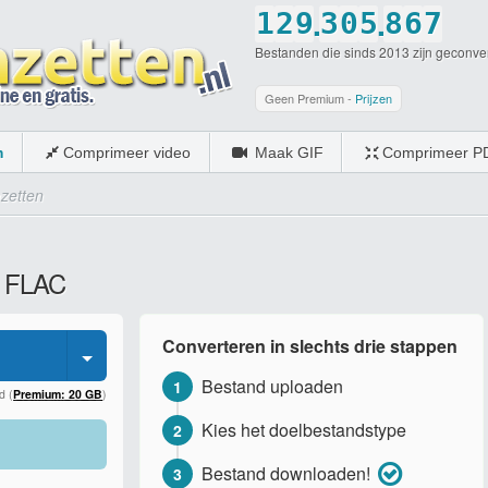
.
.
1
2
9
3
0
5
8
6
7
Bestanden die sinds 2013 zijn geconve
2
3
0
4
1
6
9
7
8
3
4
5
2
7
0
8
9
Geen Premium -
Prijzen
4
5
6
3
8
9
0
m
Comprimeer video
Maak GIF
Comprimeer P
5
6
7
4
9
0
zetten
6
7
8
5
0
7
8
9
6
r FLAC
8
9
0
7
9
0
8
Converteren in slechts drie stappen
0
9
Bestand uploaden
1
0
d (
Premium: 20 GB
)
Kies het doelbestandstype
2
Bestand downloaden!
3