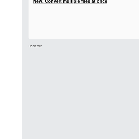
New: Convert multiple files at once
Reclame: