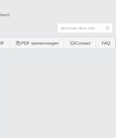
rteerd
DF
PDF samenvoegen
Contact
FAQ