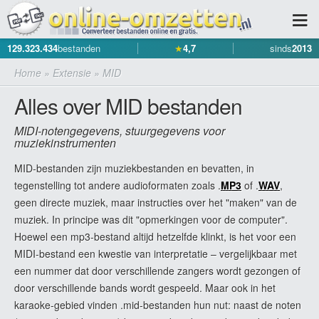
129.323.434
bestanden
★
4,7
sinds
2013
Home
»
Extensie
»
MID
Alles over MID bestanden
MIDI-notengegevens, stuurgegevens voor
muziekinstrumenten
MID-bestanden zijn muziekbestanden en bevatten, in
tegenstelling tot andere audioformaten zoals .
MP3
of .
WAV
,
geen directe muziek, maar instructies over het "maken" van de
muziek. In principe was dit "opmerkingen voor de computer".
Hoewel een mp3-bestand altijd hetzelfde klinkt, is het voor een
MIDI-bestand een kwestie van interpretatie – vergelijkbaar met
een nummer dat door verschillende zangers wordt gezongen of
door verschillende bands wordt gespeeld. Maar ook in het
karaoke-gebied vinden .mid-bestanden hun nut: naast de noten