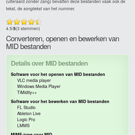
(uiteraard zonder zang) bevatten deze bestanden vaak ook de
tekst, de
songtekst van
het nummer.
4.5
/
5
(3 stemmen)
Converteren, openen en bewerken van
MID bestanden
Details over MID bestanden
Software voor het openen van MID bestanden
VLC media player
Windows Media Player
TiMidity++
Software voor het bewerken van MID bestanden
FL Studio
Ableton Live
Logic Pro
LMMS
MIME-type voor MID