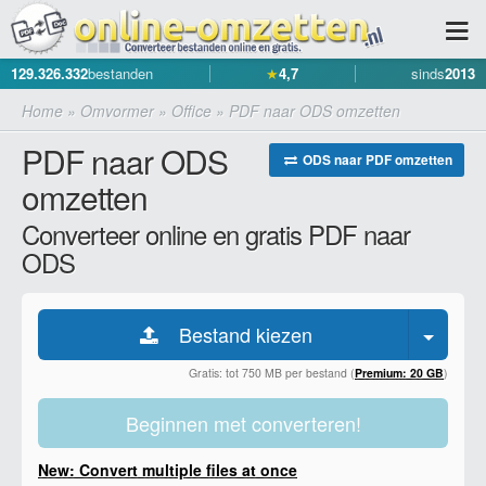
129.326.332
bestanden
★
4,7
sinds
2013
Home
»
Omvormer
»
Office
»
PDF naar ODS omzetten
PDF naar ODS
ODS naar PDF omzetten
omzetten
Converteer online en gratis PDF naar
ODS
Bestand kiezen
Gratis: tot 750 MB per bestand (
Premium: 20 GB
)
Beginnen met converteren!
New: Convert multiple files at once