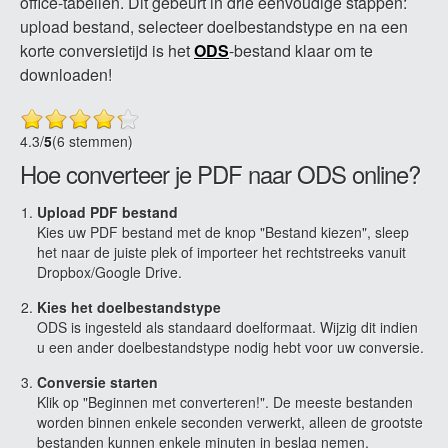
office-tabellen. Dit gebeurt in drie eenvoudige stappen:
upload bestand, selecteer doelbestandstype en na een
korte conversietijd is het
ODS
-bestand klaar om te
downloaden!
4.3
/
5
(6 stemmen)
Hoe converteer je PDF naar ODS online?
Upload PDF bestand
Kies uw PDF bestand met de knop "Bestand kiezen", sleep
het naar de juiste plek of importeer het rechtstreeks vanuit
Dropbox/Google Drive.
Kies het doelbestandstype
ODS is ingesteld als standaard doelformaat. Wijzig dit indien
u een ander doelbestandstype nodig hebt voor uw conversie.
Conversie starten
Klik op "Beginnen met converteren!". De meeste bestanden
worden binnen enkele seconden verwerkt, alleen de grootste
bestanden kunnen enkele minuten in beslag nemen.