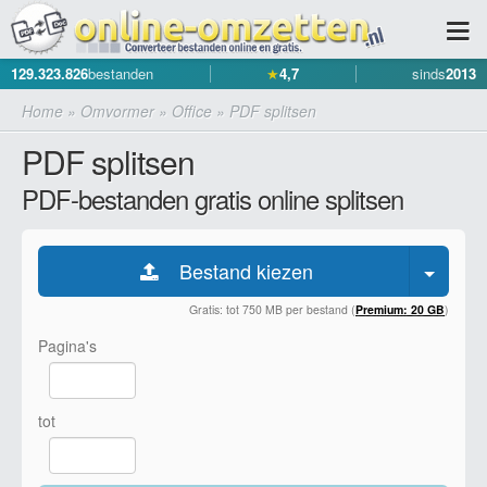
129.323.826
bestanden
★
4,7
sinds
2013
Home
»
Omvormer
»
Office
»
PDF splitsen
PDF splitsen
PDF-bestanden gratis online splitsen
Bestand kiezen
Gratis: tot 750 MB per bestand (
Premium: 20 GB
)
Pagina's
tot