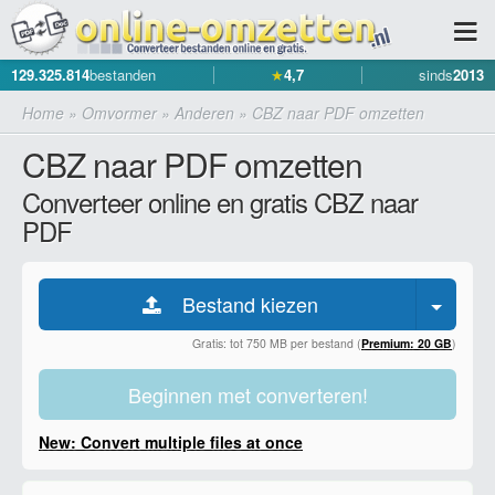
129.325.814
bestanden
★
4,7
sinds
2013
Home
»
Omvormer
»
Anderen
»
CBZ naar PDF omzetten
CBZ naar PDF omzetten
Converteer online en gratis CBZ naar
PDF
Bestand kiezen
Gratis: tot 750 MB per bestand (
Premium: 20 GB
)
Beginnen met converteren!
New: Convert multiple files at once