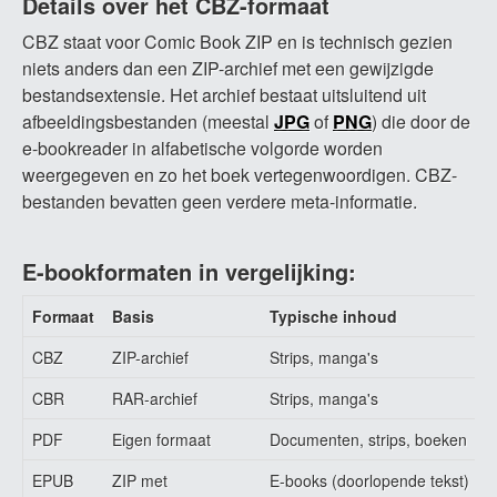
Details over het CBZ-formaat
CBZ staat voor Comic Book ZIP en is technisch gezien
niets anders dan een ZIP-archief met een gewijzigde
bestandsextensie. Het archief bestaat uitsluitend uit
afbeeldingsbestanden (meestal
JPG
of
PNG
) die door de
e-bookreader in alfabetische volgorde worden
weergegeven en zo het boek vertegenwoordigen. CBZ-
bestanden bevatten geen verdere meta-informatie.
E-bookformaten in vergelijking:
Formaat
Basis
Typische inhoud
C
CBZ
ZIP-archief
Strips, manga's
G
CBR
RAR-archief
Strips, manga's
S
PDF
Eigen formaat
Documenten, strips, boeken
U
EPUB
ZIP met
E-books (doorlopende tekst)
D