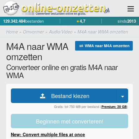
129.342.484
bestanden
★
4,7
sinds
2013
Home
»
Omvormer
»
Audio/Video
»
M4A naar WMA omzetten
M4A naar WMA
WMA naar M4A omzetten
omzetten
Converteer online en gratis M4A naar
WMA
Bestand kiezen
Gratis: tot 750 MB per bestand (
Premium: 20 GB
)
Beginnen met converteren!
New: Convert multiple files at once