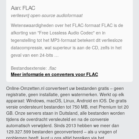
Aan: FLAC
verliesvrij open-source audioformaat
Wetenswaardigheden over het FLAC-formaat FLAC is de
afkorting van "Free Lossless Audio Codec" en in
tegenstelling tot het MP3-formaat betekent dit verliesloze
datacompressie, wat superieur is aan de CD, zelfs in het
geval van een 24-bits …
Bestandsextensie:
.flac
Meer informatie en converters voor FLAC
Online-Omzetten.nl converteert uw bestanden gratis – geen
registratie, geen installatie, geen watermerken. Werkt op elk
apparaat: Windows, macOS, Linux, Android en iOS. De gratis
versie ondersteunt bestanden tot 750 MB, met Premium tot 20
GB. Onze servers staan in Duitsland, alle bestanden worden
tijdens de overdracht versleuteld en na de conversie
automatisch verwijderd. Sinds 2013 hebben we meer dan
129.327.599 bestanden geconverteerd – als u vragen of
problemen heeft, kunt u ons altijd bereiken via het