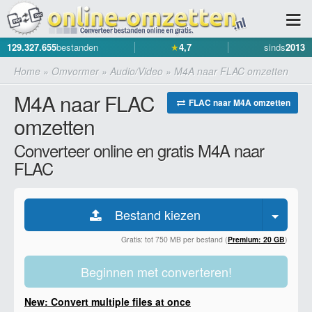
129.327.655
bestanden
★
4,7
sinds
2013
Home
»
Omvormer
»
Audio/Video
»
M4A naar FLAC omzetten
M4A naar FLAC
FLAC naar M4A omzetten
omzetten
Converteer online en gratis M4A naar
FLAC
Bestand kiezen
Gratis: tot 750 MB per bestand (
Premium: 20 GB
)
Beginnen met converteren!
New: Convert multiple files at once