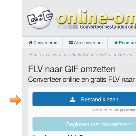
Converteren
Alle converters
Premiu
Home
»
Omvormer
»
Audio/Video
»
FLV naar GIF omze
FLV naar GIF omzetten
Converteer online en gratis FLV naar
Bestand kiezen
Gratis: tot 750 MB per bestan
Beginnen met converteren!