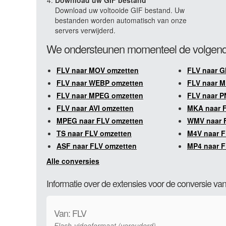
Download uw GIF bestand
Download uw voltooide GIF bestand. Uw
bestanden worden automatisch van onze
servers verwijderd.
We ondersteunen momenteel de volgend
FLV naar MOV omzetten
FLV naar G
FLV naar WEBP omzetten
FLV naar M
FLV naar MPEG omzetten
FLV naar P
FLV naar AVI omzetten
MKA naar 
MPEG naar FLV omzetten
WMV naar 
TS naar FLV omzetten
M4V naar F
ASF naar FLV omzetten
MP4 naar F
Alle conversies
Informatie over de extensies voor de conversie va
Van: FLV
Flash-videoformaat (verouderd)