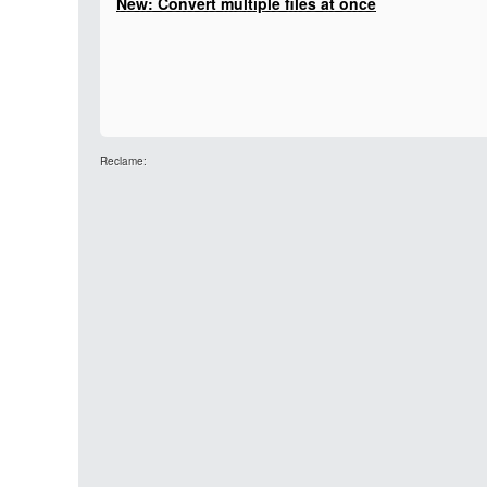
New: Convert multiple files at once
Reclame: