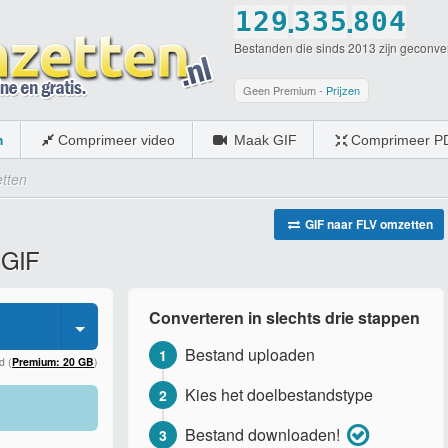
.
.
1
2
9
3
3
5
8
0
4
Bestanden die sinds 2013 zijn geconve
2
3
0
4
4
6
9
1
5
3
4
5
5
7
0
2
6
Geen Premium -
Prijzen
4
5
6
6
8
3
7
m
Comprimeer video
Maak GIF
Comprimeer P
5
6
7
7
9
4
8
tten
6
7
8
8
0
5
9
7
8
9
9
6
0
GIF naar FLV omzetten
 GIF
8
9
0
0
7
9
0
8
Converteren in slechts drie stappen
0
9
Bestand uploaden
1
0
d (
Premium: 20 GB
)
Kies het doelbestandstype
2
Bestand downloaden!
3