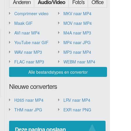
Anderen
Foto's
Office
Audio/Video
Comprimeer video
MKV naar MP4
Maak GIF
MOV naar MP4
AVI naar MP4
M4A naar MP3
YouTube naar GIF
MP4 naar JPG
WAV naar MP3
MP3 naar MP4
FLAC naar MP3
WEBM naar MP4
Alle bestandstypes en convertor
Nieuwe converters
H265 naar MP4
LRV naar MP4
THM naar JPG
EXR naar PNG
Deze pagina opslaan