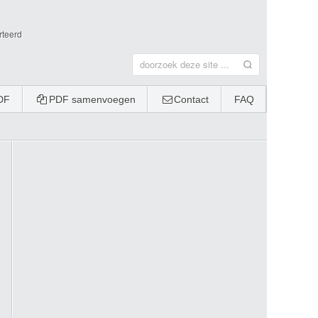
rteerd
DF
PDF samenvoegen
Contact
FAQ