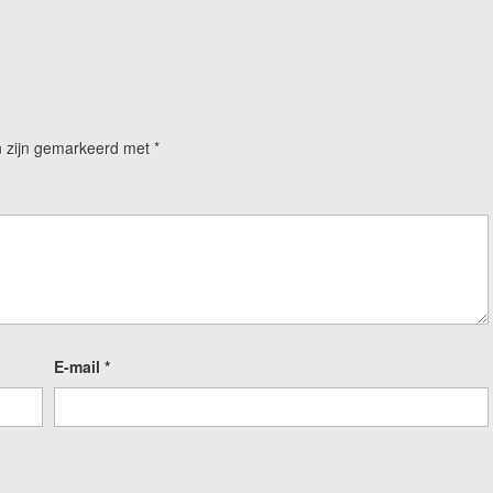
n zijn gemarkeerd met
*
E-mail
*