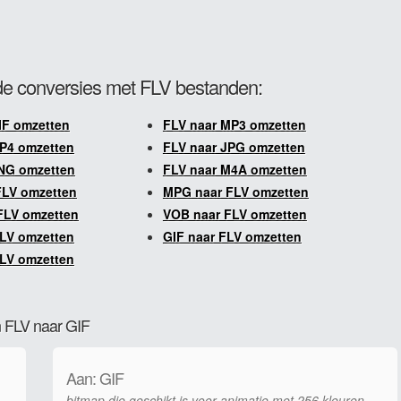
e conversies met FLV bestanden:
IF omzetten
FLV naar MP3 omzetten
P4 omzetten
FLV naar JPG omzetten
NG omzetten
FLV naar M4A omzetten
FLV omzetten
MPG naar FLV omzetten
FLV omzetten
VOB naar FLV omzetten
LV omzetten
GIF naar FLV omzetten
LV omzetten
n FLV naar GIF
Aan: GIF
bitmap die geschikt is voor animatie met 256 kleuren