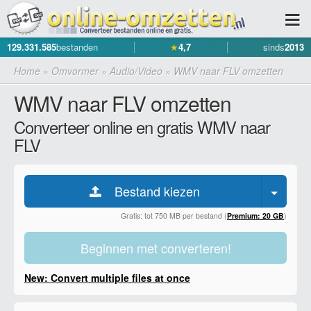
129.331.585
bestanden
★
4,7
sinds
2013
Home
»
Omvormer
»
Audio/Video
»
WMV naar FLV omzetten
WMV naar FLV omzetten
Converteer online en gratis WMV naar
FLV
Bestand kiezen
Gratis: tot 750 MB per bestand (
Premium: 20 GB
)
Beginnen met converteren!
New: Convert multiple files at once