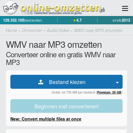
129.332.105
bestanden
★
4,7
sinds
2013
Home
»
Omvormer
»
Audio/Video
»
WMV naar MP3 omzetten
WMV naar MP3 omzetten
Converteer online en gratis WMV naar
MP3
Bestand kiezen
Gratis: tot 750 MB per bestand (
Premium: 20 GB
)
Beginnen met converteren!
New: Convert multiple files at once