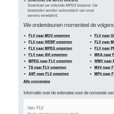
Download uw MPEG bestand
Download uw voltooide MPEG bestand. Uw
bestanden worden automatisch van onze
servers verwijderd.
We ondersteunen momenteel de volgend
FLV naar MOV omzetten
FLV naar G
FLV naar WEBP omzetten
FLV naar M
FLV naar MPEG omzetten
FLV naar P
FLV naar AVI omzetten
MKA naar 
MPEG naar FLV omzetten
WMV naar 
TS naar FLV omzetten
M4V naar F
ASF naar FLV omzetten
MP4 naar F
Alle conversies
Informatie over de extensies voor de conversie 
Van: FLV
Flash-videoformaat (verouderd)