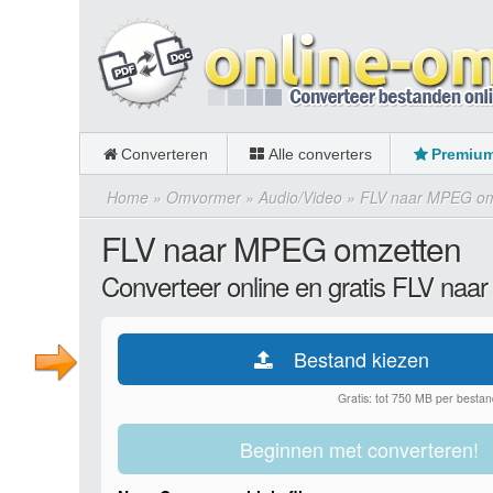
Converteren
Alle converters
Premiu
Home
»
Omvormer
»
Audio/Video
»
FLV naar MPEG om
FLV naar MPEG omzetten
Converteer online en gratis FLV na
Bestand kiezen
Gratis: tot 750 MB per bestan
Beginnen met converteren!