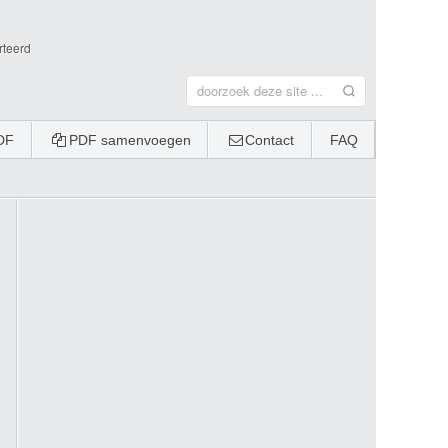
rteerd
DF
PDF samenvoegen
Contact
FAQ