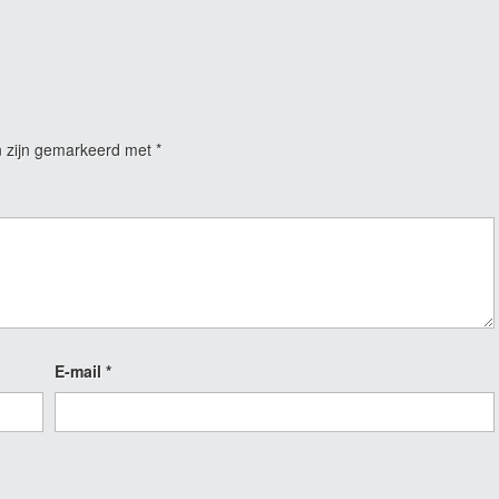
n zijn gemarkeerd met
*
E-mail
*