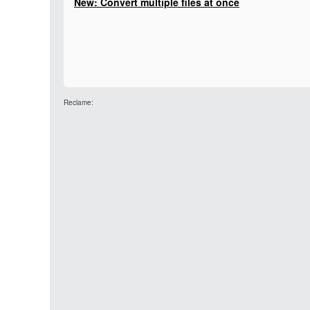
New: Convert multiple files at once
Reclame: