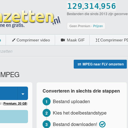
.
.
1
2
9
3
1
4
9
5
6
Bestanden die sinds 2013 zijn geconve
2
3
0
4
2
5
0
6
7
3
4
5
3
6
7
8
Geen Premium -
Prijzen
4
5
6
4
7
8
9
m
Comprimeer video
Maak GIF
Comprimeer P
5
6
7
5
8
9
0
zetten
6
7
8
6
9
0
7
8
9
7
0
MPEG naar FLV omzetten
ar MPEG
8
9
0
8
9
0
9
Converteren in slechts drie stappen
0
0
Bestand uploaden
1
d (
Premium: 20 GB
)
Kies het doelbestandstype
2
Bestand downloaden!
3