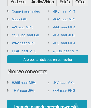
Anderen
Foto's
Office
Audio/Video
Comprimeer video
MKV naar MP4
Maak GIF
MOV naar MP4
AVI naar MP4
M4A naar MP3
YouTube naar GIF
MP4 naar JPG
WAV naar MP3
MP3 naar MP4
FLAC naar MP3
WEBM naar MP4
Alle bestandstypes en convertor
Nieuwe converters
H265 naar MP4
LRV naar MP4
THM naar JPG
EXR naar PNG
Upgrade naar de premium-versie