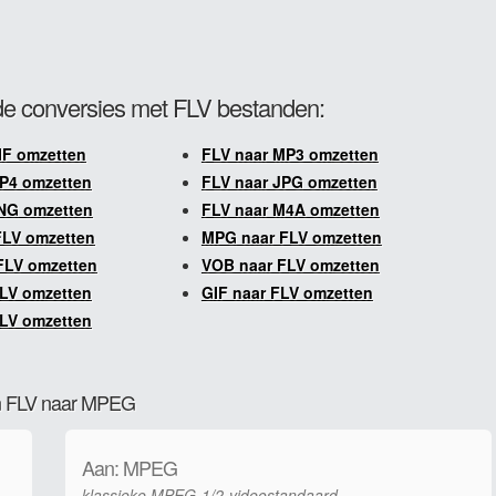
e conversies met FLV bestanden:
IF omzetten
FLV naar MP3 omzetten
P4 omzetten
FLV naar JPG omzetten
NG omzetten
FLV naar M4A omzetten
FLV omzetten
MPG naar FLV omzetten
FLV omzetten
VOB naar FLV omzetten
LV omzetten
GIF naar FLV omzetten
LV omzetten
van FLV naar MPEG
Aan: MPEG
klassieke MPEG-1/2-videostandaard