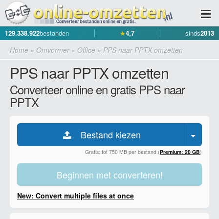
129.338.922
bestanden
★
4,7
sinds
2013
Home
»
Omvormer
»
Office
»
PPS naar PPTX omzetten
PPS naar PPTX omzetten
Converteer online en gratis PPS naar
PPTX
Bestand kiezen
Gratis: tot 750 MB per bestand (
Premium: 20 GB
)
Beginnen met converteren!
New: Convert multiple files at once