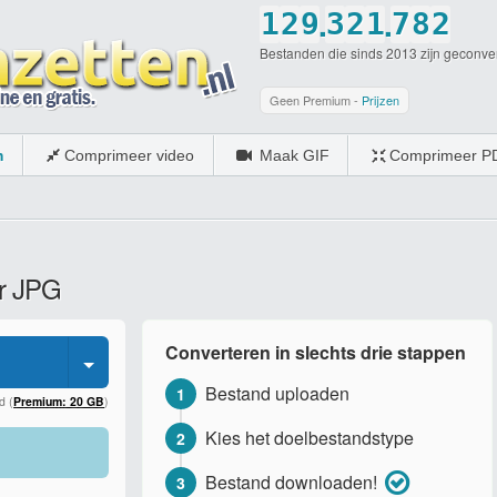
.
.
1
2
9
3
2
1
7
8
2
Bestanden die sinds 2013 zijn geconve
2
3
0
4
3
2
8
9
3
3
4
5
4
3
9
0
4
Geen Premium -
Prijzen
4
5
6
5
4
0
5
m
Comprimeer video
Maak GIF
Comprimeer P
5
6
7
6
5
6
6
7
8
7
6
7
7
8
9
8
7
8
ar JPG
8
9
0
9
8
9
9
0
0
9
0
Converteren in slechts drie stappen
0
0
Bestand uploaden
1
d (
Premium: 20 GB
)
Kies het doelbestandstype
2
Bestand downloaden!
3