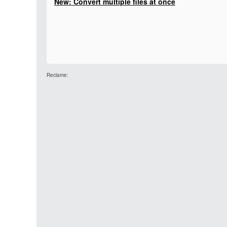
New: Convert multiple files at once
Reclame: