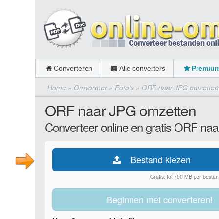
Converteren
Alle converters
Premiu
Home
»
Omvormer
»
Foto's
»
ORF naar JPG omzetten
ORF naar JPG omzetten
Converteer online en gratis ORF na
Bestand kiezen
Gratis: tot 750 MB per bestan
Beginnen met converteren!