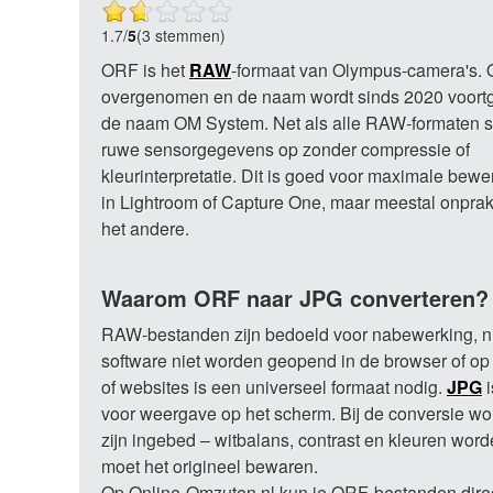
1.7
/
5
(3 stemmen)
ORF is het
RAW
-formaat van Olympus-camera's. 
overgenomen en de naam wordt sinds 2020 voort
de naam OM System. Net als alle RAW-formaten s
ruwe sensorgegevens op zonder compressie of
kleurinterpretatie. Dit is goed voor maximale bewe
in Lightroom of Capture One, maar meestal onprakt
het andere.
Waarom ORF naar JPG converteren?
RAW-bestanden zijn bedoeld voor nabewerking, n
software niet worden geopend in de browser of op
of websites is een universeel formaat nodig.
JPG
i
voor weergave op het scherm. Bij de conversie wo
zijn ingebed – witbalans, contrast en kleuren wor
moet het origineel bewaren.
Op Online-Omzuten.nl kun je ORF-bestanden direc