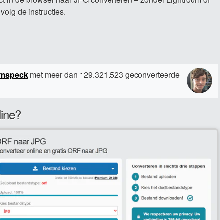
olg de instructies.
amspeck
met meer dan 129.321.523 geconverteerde
line?