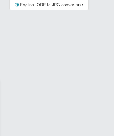
English (ORF to JPG converter)
▼