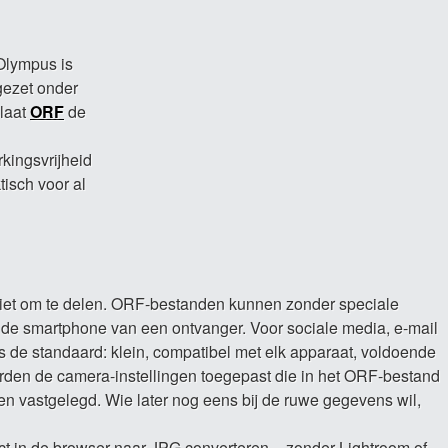
Olympus is
gezet onder
laat
ORF
de
rkingsvrijheid
isch voor al
iet om te delen. ORF-bestanden kunnen zonder speciale
 de smartphone van een ontvanger. Voor sociale media, e-mail
s de standaard: klein, compatibel met elk apparaat, voldoende
rden de camera-instellingen toegepast die in het ORF-bestand
den vastgelegd. Wie later nog eens bij de ruwe gegevens wil,
t in de browser naar JPG converteren – zonder Lightroom of