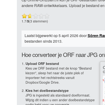
andere RAW-ontwikkelaars. Upload je bestand en v
1.7
/
5
(3 stemmen)
Laatst bijgewerkt op 5 april 2026 door
Sören R
bestanden sinds 2013.
Hoe converteer je ORF naar JPG on
Upload ORF bestand
Kies uw ORF bestand met de knop "Bestand
kiezen", sleep het naar de juiste plek of
importeer het rechtstreeks vanuit
Dropbox/Google Drive.
Kies het doelbestandstype
JPG is ingesteld als standaard doelformaat.
Wijzig dit indien u een ander doelbestandstype
nodig hebt voor uw conversie.