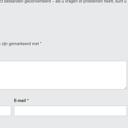
 bestanden geconverteerd – als u vragen of problemen heeft, kunt u
n zijn gemarkeerd met
*
E-mail
*