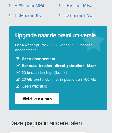
H265 naar MP4
LRV naar MP4
THM naar JPG
EXR naar PNG
Upgrade naar de premium-versie
Geen wachttijd - tot 20 GB - vanaf 5,99 € zonder
abonnement
Geen abonnement
Eenmaal betalen, direct gebruiken, klaar.
50 bestanden tegelijkertijd
20 GB-bestandslimiet in plaats van 750 MB
Geen wachttijd
Meld je nu aan
Deze pagina in andere talen