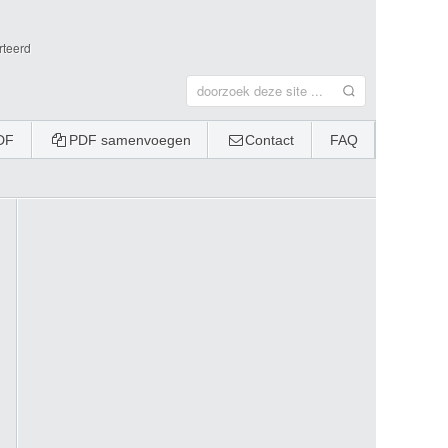
rteerd
DF
PDF samenvoegen
Contact
FAQ