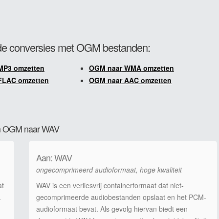
de conversies met OGM bestanden:
MP3 omzetten
OGM naar WMA omzetten
FLAC omzetten
OGM naar AAC omzetten
van OGM naar WAV
Aan: WAV
ongecomprimeerd audioformaat, hoge kwaliteit
at
WAV is een verliesvrij containerformaat dat niet-
.
gecomprimeerde audiobestanden opslaat en het PCM-
audioformaat bevat. Als gevolg hiervan biedt een