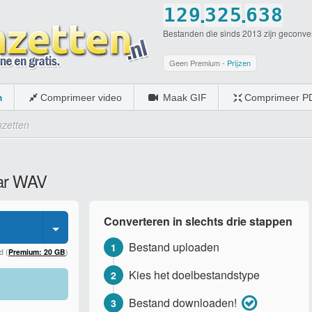
.
.
1
2
9
3
2
5
6
3
8
Bestanden die sinds 2013 zijn geconve
2
3
0
4
3
6
7
4
9
3
4
5
4
7
8
5
0
Geen Premium -
Prijzen
4
5
6
5
8
9
6
m
Comprimeer video
Maak GIF
Comprimeer P
5
6
7
6
9
0
7
zetten
6
7
8
7
0
8
7
8
9
8
9
aar WAV
8
9
0
9
0
9
0
0
Converteren in slechts drie stappen
0
Bestand uploaden
1
d (
Premium: 20 GB
)
Kies het doelbestandstype
2
Bestand downloaden!
3