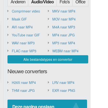
Anderen
Foto's
Office
Audio/Video
Comprimeer video
MKV naar MP4
Maak GIF
MOV naar MP4
AVI naar MP4
M4A naar MP3
YouTube naar GIF
MP4 naar JPG
WAV naar MP3
MP3 naar MP4
FLAC naar MP3
WEBM naar MP4
Alle bestandstypes en convertor
Nieuwe converters
H265 naar MP4
LRV naar MP4
THM naar JPG
EXR naar PNG
Deze pagina opslaan