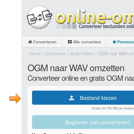
Converteren
Alle converters
Premiu
Home
»
Omvormer
»
Audio/Video
»
OGM naar WAV om
OGM naar WAV omzetten
Converteer online en gratis OGM n
Bestand kiezen
Gratis: tot 750 MB per bestan
Beginnen met converteren!