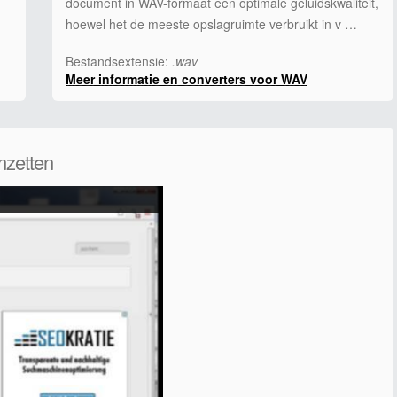
document in WAV-formaat een optimale geluidskwaliteit,
hoewel het de meeste opslagruimte verbruikt in v …
Bestandsextensie:
.wav
Meer informatie en converters voor WAV
mzetten