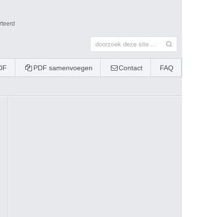
rteerd
DF
PDF samenvoegen
Contact
FAQ