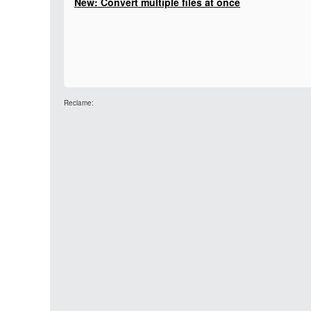
New: Convert multiple files at once
Reclame: