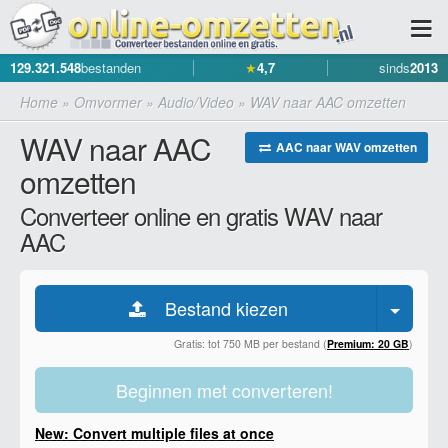
129.321.548
bestanden
★
4,7
sinds
2013
Home
»
Omvormer
»
Audio/Video
»
WAV naar AAC omzetten
WAV naar AAC
AAC naar WAV omzetten
omzetten
Converteer online en gratis WAV naar
AAC
Bestand kiezen
Gratis: tot 750 MB per bestand (
Premium: 20 GB
)
Beginnen met converteren!
New: Convert multiple files at once