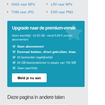
H265 naar MP4
LRV naar MP4
THM naar JPG
EXR naar PNG
Upgrade naar de premium-versie
Geen wachttijd - tot 20 GB - vanaf 5,99 € zonder
abonnement
Geen abonnement
Eenmaal betalen, direct gebruiken, klaar.
50 bestanden tegelijkertijd
20 GB-bestandslimiet in plaats van 750 MB
Geen wachttijd
Meld je nu aan
Deze pagina in andere talen