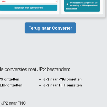
Terug naar Converter
e conversies met JP2 bestanden:
PG omzetten
JP2 naar PNG omzetten
WEBP omzetten
JP2 naar TIFF omzetten
an JP2 naar PNG