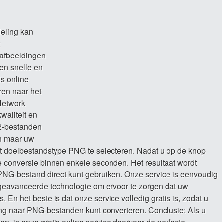
deling kan
t
-afbeeldingen
een snelle en
is online
ren naar het
Network
waliteit en
2-bestanden
en maar uw
t doelbestandstype PNG te selecteren. Nadat u op de knop
de conversie binnen enkele seconden. Het resultaat wordt
PNG-bestand direct kunt gebruiken. Onze service is eenvoudig
 geavanceerde technologie om ervoor te zorgen dat uw
. En het beste is dat onze service volledig gratis is, zodat u
ng naar PNG-bestanden kunt converteren. Conclusie: Als u
n, is onze gratis online service daarvoor de perfecte