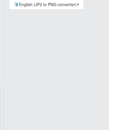
English (JP2 to PNG converter)
▼