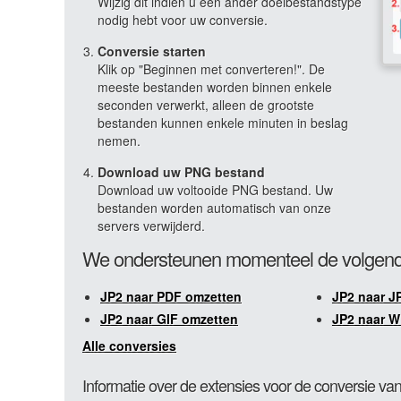
Wijzig dit indien u een ander doelbestandstype
nodig hebt voor uw conversie.
Conversie starten
Klik op "Beginnen met converteren!". De
meeste bestanden worden binnen enkele
seconden verwerkt, alleen de grootste
bestanden kunnen enkele minuten in beslag
nemen.
Download uw PNG bestand
Download uw voltooide PNG bestand. Uw
bestanden worden automatisch van onze
servers verwijderd.
We ondersteunen momenteel de volgend
JP2 naar PDF omzetten
JP2 naar J
JP2 naar GIF omzetten
JP2 naar 
Alle conversies
Informatie over de extensies voor de conversie v