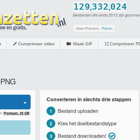
.
.
1
2
9
3
3
2
0
2
4
Bestanden die sinds 2013 zijn geconve
2
3
0
4
4
3
1
3
5
3
4
5
5
4
2
4
6
Geen Premium -
Prijzen
4
5
6
6
5
3
5
7
m
Comprimeer video
Maak GIF
Comprimeer P
5
6
7
7
6
4
6
8
6
7
8
8
7
5
7
9
7
8
9
9
8
6
8
0
r PNG
8
9
0
0
9
7
9
9
0
0
8
0
Converteren in slechts drie stappen
0
9
Bestand uploaden
1
0
d (
Premium: 20 GB
)
Kies het doelbestandstype
2
Bestand downloaden!
3