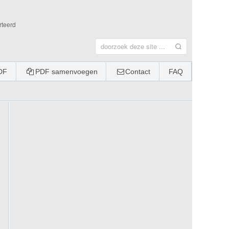
rteerd
DF
PDF samenvoegen
Contact
FAQ