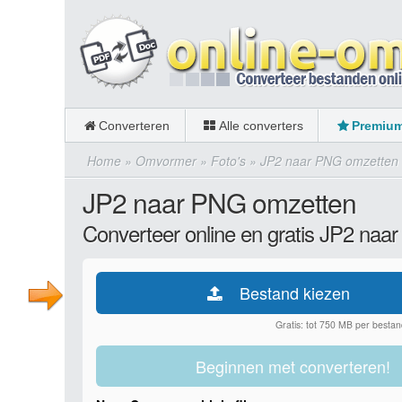
Converteren
Alle converters
Premiu
Home
»
Omvormer
»
Foto's
»
JP2 naar PNG omzetten
JP2 naar PNG omzetten
Converteer online en gratis JP2 naa
Bestand kiezen
Gratis: tot 750 MB per bestan
Beginnen met converteren!