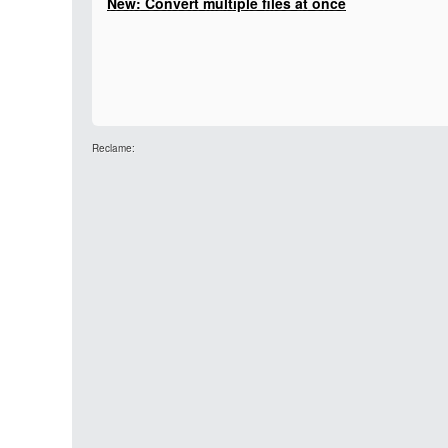
New: Convert multiple files at once
Reclame: