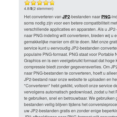
4.8
/
5
(2 stemmen)
Het converteren van
JP2
-bestanden naar
PNG
-in
soms nodig zijn voor een betere compatibiliteit me
verschillende applicaties en apparaten. Als u JP2
naar PNG-indeling wilt converteren, bieden wij u 
gemakkelijke manier om dit te doen. Met onze grat
service kunt u eenvoudig JP2-bestanden converte
populaire PNG-formaat. PNG staat voor Portable 
Graphics en is een veelgebruikt formaat dat hoge k
compressie biedt zonder gegevensverlies. Om JP
naar PNG-bestanden te converteren, hoeft u alle
JP2-bestand naar onze website te uploaden en he
"Converteren" hebt geklikt, voltooit onze service 
vervolgens automatisch gedownload, zodat u het 
te gebruiken, snel en betrouwbaar. We gebruiken
bestanden veilig blijven tijdens het conversieproces
uw JP2-bestanden gratis en zonder enige beperki
JP2-afbeeldingen naar PNG-formaat wilt convertere