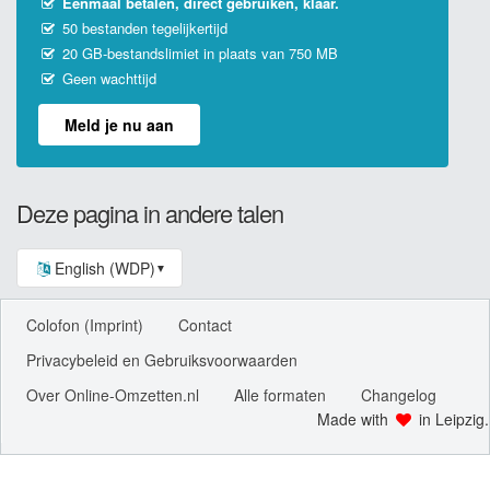
Eenmaal betalen, direct gebruiken, klaar.
50 bestanden tegelijkertijd
20 GB-bestandslimiet in plaats van 750 MB
Geen wachttijd
Meld je nu aan
Deze pagina in andere talen
English (WDP)
▼
Colofon (Imprint)
Contact
Privacybeleid en Gebruiksvoorwaarden
Over Online-Omzetten.nl
Alle formaten
Changelog
Made with
in Leipzig.