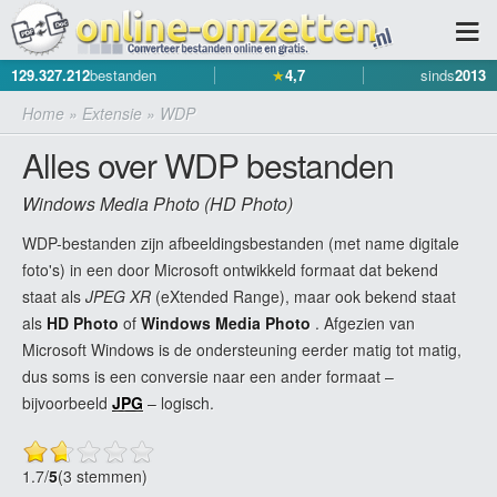
129.327.212
bestanden
★
4,7
sinds
2013
Home
»
Extensie
»
WDP
Alles over WDP bestanden
Windows Media Photo (HD Photo)
WDP-bestanden zijn afbeeldingsbestanden (met name digitale
foto's) in een door Microsoft ontwikkeld formaat dat bekend
staat als
JPEG XR
(eXtended Range), maar ook bekend staat
als
HD Photo
of
Windows Media Photo
. Afgezien van
Microsoft Windows is de ondersteuning eerder matig tot matig,
dus soms is een conversie naar een ander formaat –
bijvoorbeeld
JPG
– logisch.
1.7
/
5
(3 stemmen)