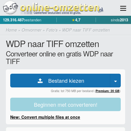
129.316.487
bestanden
★
4,7
sinds
2013
Home
»
Omvormer
»
Foto's
»
WDP naar TIFF omzetten
WDP naar TIFF omzetten
Converteer online en gratis WDP naar
TIFF
Bestand kiezen
Gratis: tot 750 MB per bestand (
Premium: 20 GB
)
Beginnen met converteren!
New: Convert multiple files at once