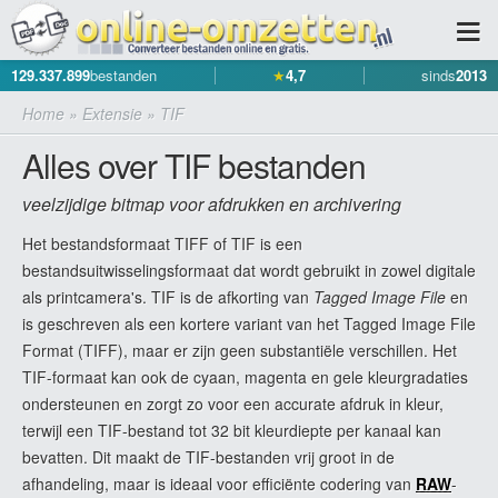
129.337.899
bestanden
★
4,7
sinds
2013
Home
»
Extensie
»
TIF
Alles over TIF bestanden
veelzijdige bitmap voor afdrukken en archivering
Het bestandsformaat TIFF of TIF is een
bestandsuitwisselingsformaat dat wordt gebruikt in zowel digitale
als printcamera's. TIF is de afkorting van
Tagged Image File
en
is geschreven als een kortere variant van het Tagged Image File
Format (TIFF), maar er zijn geen substantiële verschillen. Het
TIF-formaat kan ook de cyaan, magenta en gele kleurgradaties
ondersteunen en zorgt zo voor een accurate afdruk in kleur,
terwijl een TIF-bestand tot 32 bit kleurdiepte per kanaal kan
bevatten. Dit maakt de TIF-bestanden vrij groot in de
afhandeling, maar is ideaal voor efficiënte codering van
RAW
-